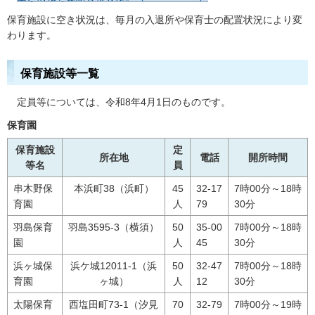
保育施設に空き状況は、毎月の入退所や保育士の配置状況により変
わります。
保育施設等一覧
定員等については、令和8年4月1日のものです。
保育園
保育施設
定
所在地
電話
開所時間
等名
員
串木野保
本浜町38（浜町）
45
32-17
7時00分～18時
育園
人
79
30分
羽島保育
羽島3595-3（横須）
50
35-00
7時00分～18時
園
人
45
30分
浜ヶ城保
浜ケ城12011-1（浜
50
32-47
7時00分～18時
育園
ヶ城）
人
12
30分
太陽保育
西塩田町73-1（汐見
70
32-79
7時00分～19時