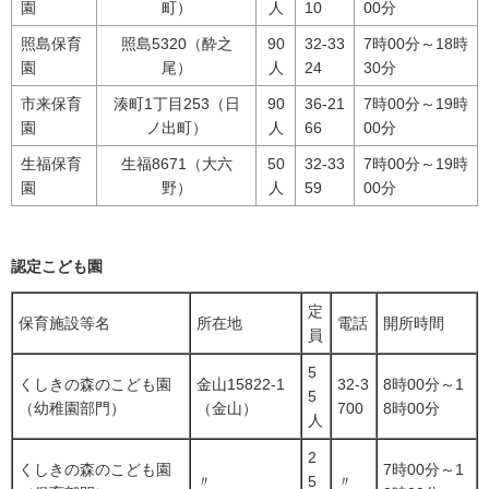
園
町）
人
10
00分
照島保育
照島5320（酔之
90
32-33
7時00分～18時
園
尾）
人
24
30分
市来保育
湊町1丁目253（日
90
36-21
7時00分～19時
園
ノ出町）
人
66
00分
生福保育
生福8671（大六
50
32-33
7時00分～19時
園
野）
人
59
00分
認定こども園
定
保育施設等名
所在地
電話
開所時間
員
5
くしきの森のこども園
金山15822-1
32-3
8時00分～1
5
（幼稚園部門）
（金山）
700
8時00分
人
2
くしきの森のこども園
7時00分～1
〃
5
〃