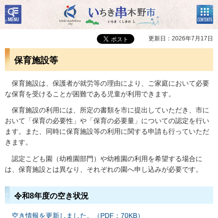
検
コン
いちき串木野市
索・
テン
共通
ツメ
メニ
ニュ
更新日：2026年7月17日
ュー
ー
保育施設等
保育施
設は、保護者が就労等の理由により、ご家庭において必要
な保育を受けることが困難である児童が利用できます。
保育
施設の利用には、所定の書類を市に提出していただき、市に
おいて「保育の必要性」や「保育の必要量」についての認定を行い
ます。また、同時に保育施設等の利用に関する申請も行っていただ
きます。
認
定こども園（幼稚園部門）や幼稚園の利用を希望する場合に
は、保育施設とは異なり、それぞれの園へ申し込みが必要です。
令和8年度の空き状況
空き情報を更新しました。（PDF：70KB）