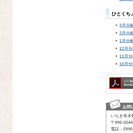
ひとくち
3月分
2月分
1月分
12月
11月
10月
お問
いちき串木
〒896-0
電話：0996-