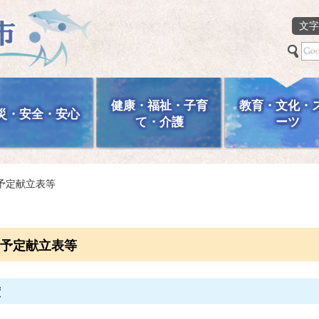
文字
健康・福祉・子育
教育・文化・
災・安全・安心
て・介護
ーツ
予定献立表等
予定献立表等
度