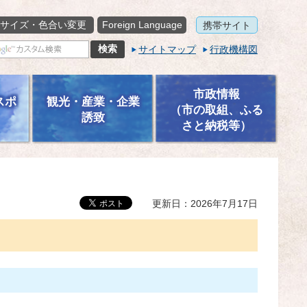
サイズ・色合い変更
Foreign Language
携帯サイト
サイトマップ
行政機構図
市政情報
スポ
観光・産業・企業
（市の取組、ふる
誘致
さと納税等）
更新日：2026年7月17日