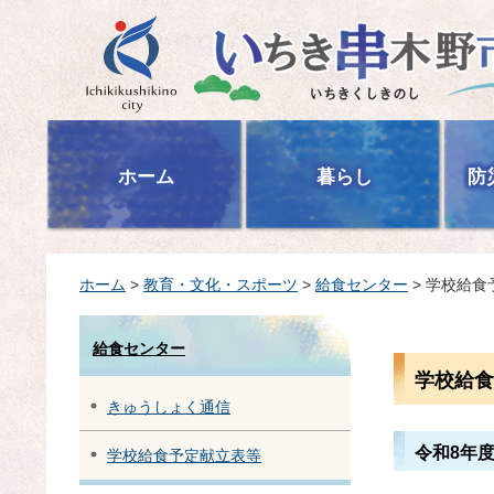
いちき串木野市
ホーム
暮らし
防
ホーム
>
教育・文化・スポーツ
>
給食センター
> 学校給食
給食センター
学校給食
きゅうしょく通信
令和8年
学校給食予定献立表等