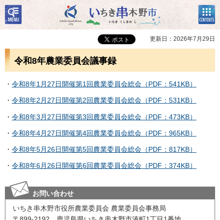
検
コン
いちき串木野市
索・
テン
共通
ツメ
メニ
ニュ
更新日：2026年7月29日
ュー
ー
令和8年農業委員会議事録
・
令和8年1月27日開催第1回農業委員会総会（PDF：541KB）
・
令和8年2月27日開催第2回農業委員会総会（PDF：531KB）
・
令和8年3月27日開催第3回農業委員会総会（PDF：473KB）
・
令和8年4月27日開催第4回農業委員会総会（PDF：965KB）
・
令和8年5月26日開催第5回農業委員会総会（PDF：817KB）
・
令和8年6月26日開催第6回農業委員会総会（PDF：374KB）
お問い合わせ
いちき串木野市役所農業委員会 農業委員会事務局
〒899-2192 鹿児島県いちき串木野市湊町1丁目1番地