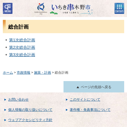
検
コン
いちき串木野市
索・
テン
共通
ツメ
メニ
ニュ
総合計画
ュー
ー
第1次総合計画
第2次総合計画
第3次総合計画
ホーム
>
市政情報
>
施策・計画
> 総合計画
ページの先頭へ戻る
お問い合わせ
このサイトについて
個人情報の取り扱いについて
著作権・免責事項について
ウェブアクセシビリティ方針