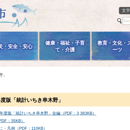
文字
健康・福祉・子育
教育・文化・
災・安全・安心
て・介護
ーツ
野」
年度版「統計いちき串木野」
0年度版「統計いちき串木野」全編（PDF：3,383KB）
DF：35KB）
に・凡例（PDF：110KB）