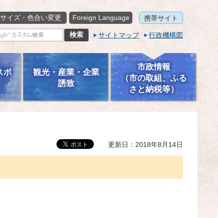
サイズ・色合い変更
Foreign Language
携帯サイト
サイトマップ
行政機構図
市政情報
スポ
観光・産業・企業
（市の取組、ふる
誘致
さと納税等）
更新日：2018年8月14日