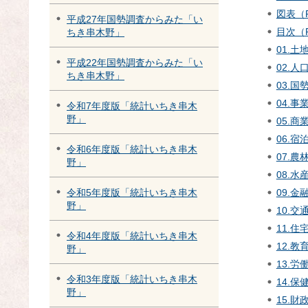
図表（P
平成27年国勢調査からみた「い
目次（P
ちき串木野」
01.土
平成22年国勢調査からみた「い
02.人
ちき串木野」
03.国
04.事
令和7年度版「統計いちき串木
野」
05.商
06.宿
令和6年度版「統計いちき串木
07.農
野」
08.水
09.金
令和5年度版「統計いちき串木
野」
10.交
11.住
令和4年度版「統計いちき串木
12.教
野」
13.労
令和3年度版「統計いちき串木
14.保
野」
15.財