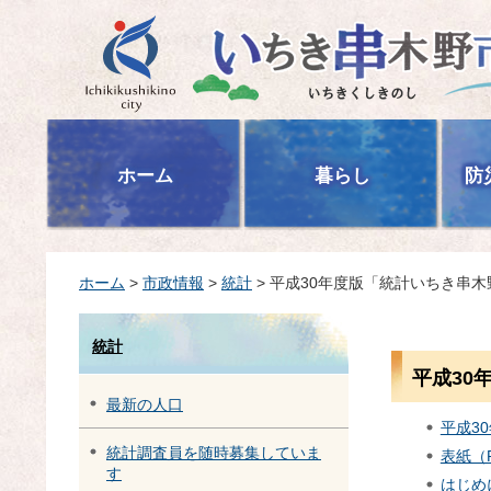
いちき串木野市
ホーム
暮らし
防
ホーム
>
市政情報
>
統計
> 平成30年度版「統計いちき串木
統計
平成30
最新の人口
平成3
統計調査員を随時募集していま
表紙（P
す
はじめ