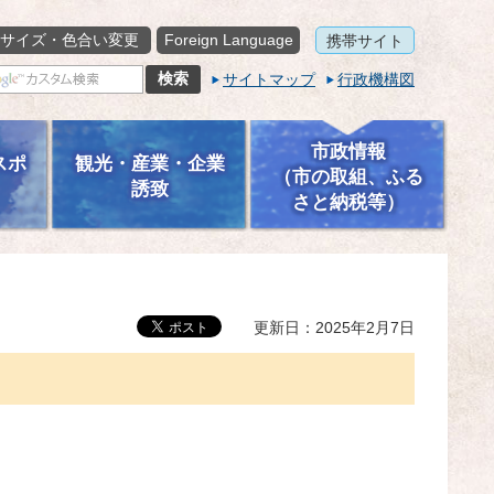
サイズ・色合い変更
Foreign Language
携帯サイト
サイトマップ
行政機構図
市政情報
スポ
観光・産業・企業
（市の取組、ふる
誘致
さと納税等）
更新日：2025年2月7日