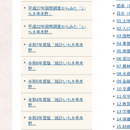
図表（P
平成27年国勢調査からみた「い
目次（P
ちき串木野」
01.土
平成22年国勢調査からみた「い
02.人
ちき串木野」
03.国
04.事
令和7年度版「統計いちき串木
野」
05.商
06.宿
令和6年度版「統計いちき串木
07.農
野」
08.水
09.金
令和5年度版「統計いちき串木
野」
10.交
11.住
令和4年度版「統計いちき串木
12.教
野」
13.労
令和3年度版「統計いちき串木
14.保
野」
15.財