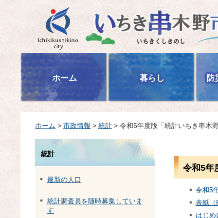
いちき串木野市
ホーム
暮らし
防
ホーム
>
市政情報
>
統計
> 令和5年度版「統計いちき串木
統計
令和5年
最新の人口
令和5
統計調査員を随時募集していま
表紙（P
す
はじめ