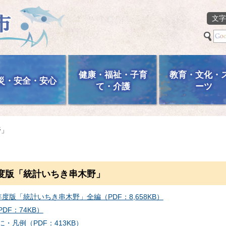
文字
健康・福祉・子育
教育・文化・
災・安全・安心
て・介護
ーツ
野」
度版「統計いちき串木野」
年度版「統計いちき串木野」全編（PDF：8,658KB）
DF：74KB）
に・凡例（PDF：413KB）