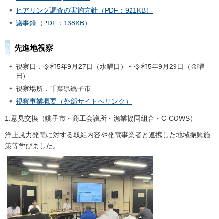
ヒアリング調査の実施方針（PDF：921KB）
議事録（PDF：138KB）
先進地視察
視察日：令和5年9月27日（水曜日）～令和5年9月29日（金曜
日）
視察場所：千葉県銚子市
視察事業概要（外部サイトへリンク）
1.意見交換（銚子市・商工会議所・漁業協同組合・C-COWS）
洋上風力発電に対する取組内容や発電事業者と連携した地域振興施
策等学びました。