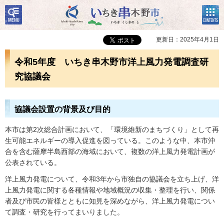
検
コン
いちき串木野市
索・
テン
共通
ツメ
メニ
ニュ
更新日：2025年4月1日
ュー
ー
令和5年度 いちき串木野市洋上風力発電調査研
究協議会
協議会設置の背景及び目的
本市は第2次総合計画において、「環境維新のまちづくり」として再
生可能エネルギーの導入促進を図っている。このような中、本市沖
合を含む薩摩半島西部の海域において、複数の洋上風力発電計画が
公表されている。
洋上風力発電について、令和3年から市独自の協議会を立ち上げ、洋
上風力発電に関する各種情報や地域概況の収集・整理を行い、関係
者及び市民の皆様とともに知見を深めながら、洋上風力発電につい
て調査・研究を行ってまいりました。