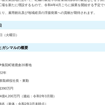
工場を新たに増設するもので、令和4年4月ごろに操業を開始する予定で
より、雇用創出及び地域経済の浮揚発展への貢献が期待されます。
日
0日（火曜日）
ヒガシマルの概要
伊集院町猪鹿倉20番地
22年
代表取締役社長・東勤
億390万円
24億4,200万円（連結：令和2年3月期）
178名（単体：令和2年3月末時点）