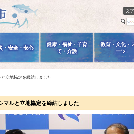
文字
健康・福祉・子育
教育・文化・
災・安全・安心
て・介護
ーツ
マルと立地協定を締結しました
ガシマルと立地協定を締結しました