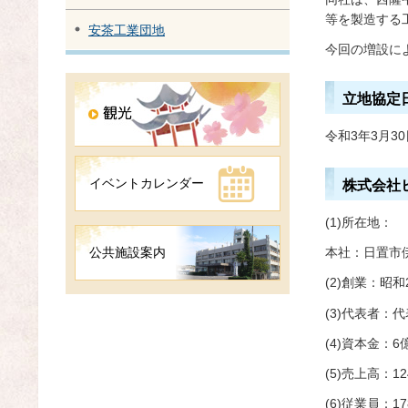
等を製造する
安茶工業団地
今回の増設に
立地協定
令和3年3月3
イベントカレンダー
株式会社
(1)所在地：
本社：日置市
公共施設案内
(2)創業：昭和
(3)代表者：
(4)資本金：6
(5)売上高：1
(6)従業員：