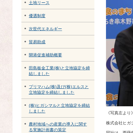
土地リース
優遇制度
次世代エネルギー
貿易助成
開港促進補助概要
田島板金工業(株)と立地協定を締
結しました
プリマハム(株)及び(株)エルスと
立地協定を締結しました
(株)ヒガシマルと立地協定を締結
しました
《写真左より
株式会社ヒガ
農村地域への産業の導入に関す
る実施計画書の策定
同社は、西薩