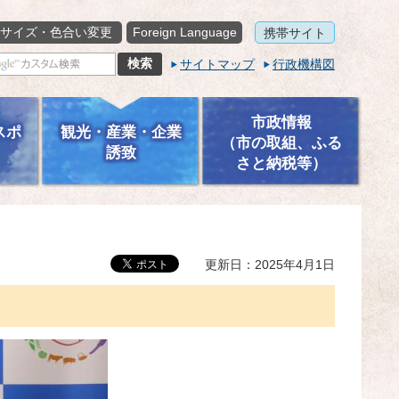
サイズ・色合い変更
Foreign Language
携帯サイト
サイトマップ
行政機構図
市政情報
スポ
観光・産業・企業
（市の取組、ふる
誘致
さと納税等）
更新日：2025年4月1日