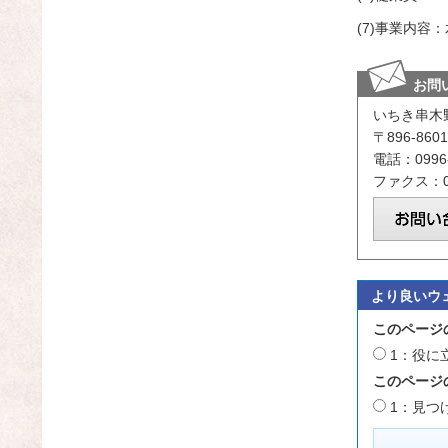
(7)事業内
お問
いちき串木
〒896-8
電話：0996-
ファクス：09
より良いウ
このページ
1：役に
このページ
1：見つ