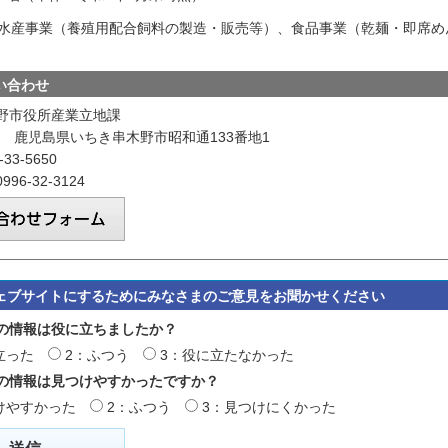
容：水産事業（養殖用配合飼料の製造・販売等）、食品事業（乾麺・即席
い合わせ
野市役所産業立地課
601 鹿児島県いちき串木野市昭和通133番地1
33-5650
96-32-3124
ェブサイトにするためにみなさまのご意見をお聞かせください
の情報は役に立ちましたか？
立った
2：ふつう
3：役に立たなかった
の情報は見つけやすかったですか？
けやすかった
2：ふつう
3：見つけにくかった