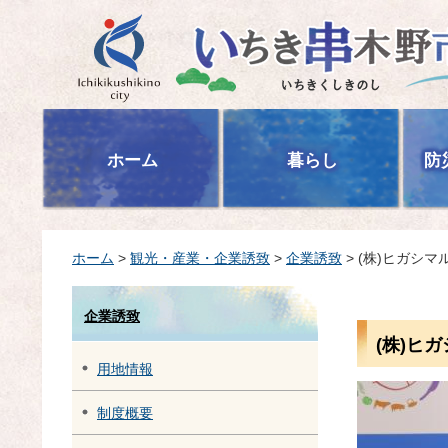
いちき串木野市
ホーム
暮らし
防
ホーム
>
観光・産業・企業誘致
>
企業誘致
> (株)ヒガシ
企業誘致
(株)ヒ
用地情報
制度概要