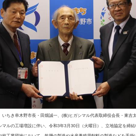
》いちき串木野市長・田畑誠一、(株)ヒガシマル代表取締役会長・東吉
シマルの工場増設に伴い、令和3年3月30日（火曜日）、立地協定を締
中核工業団地において、乾麺の製造や水産養殖用飼料の製造などを手掛