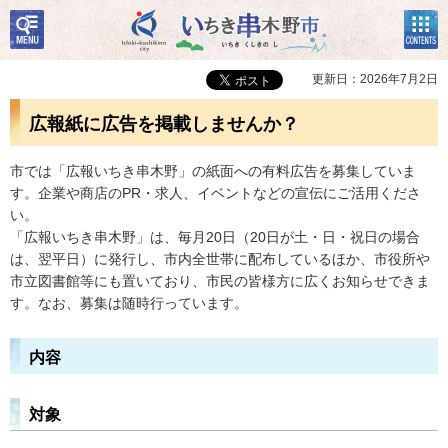
検
コン
いちき串木野市
索・
テン
共通
ツメ
メニ
ニュ
更新日：2026年7月2日
ュー
ー
広報紙に広告を掲載しませんか？
市では「広報いちき串木野」の紙面への有料広告を募集していま
す。企業や商店のPR・求人、イベントなどの宣伝にご活用くださ
い。
「広報いちき串木野」は、毎月20日（20日が土・日・祝日の場合
は、翌平日）に発行し、市内全世帯に配布しているほか、市役所や
市立図書館等にも置いており、市民の皆様方に広くお知らせできま
す。なお、募集は随時行っています。
内容
対象