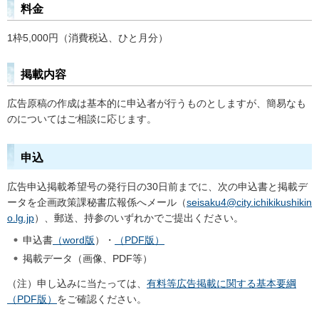
料金
1枠5,000円（消費税込、ひと月分）
掲載内容
広告原稿の作成は基本的に申込者が行うものとしますが、簡易なも
のについてはご相談に応じます。
申込
広告申込掲載希望号の発行日の30日前までに、次の申込書と掲載デ
ータを企画政策課秘書広報係へメール（
seisaku4@city.ichikikushikin
o.lg.jp
）、郵送、持参のいずれかでご提出ください。
申込書
（word版
）・
（
PDF版）
掲載データ（画像、PDF等）
（注）申し込みに当たっては、
有料等広告掲載に関する基本要綱
（PDF版）
をご確認ください。