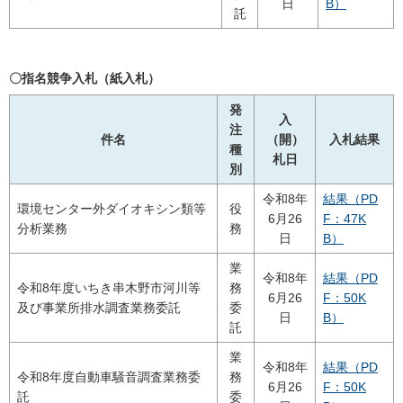
日
B）
託
〇指名競争入札（紙入札）
発
入
注
件名
（開）
入札結果
種
札日
別
令和8年
結果（PD
環境センター外ダイオキシン類等
役
6月26
F：47K
分析業務
務
日
B）
業
令和8年
結果（PD
令和8年度いちき串木野市河川等
務
6月26
F：50K
及び事業所排水調査業務委託
委
日
B）
託
業
令和8年
結果（PD
令和8年度自動車騒音調査業務委
務
6月26
F：50K
託
委