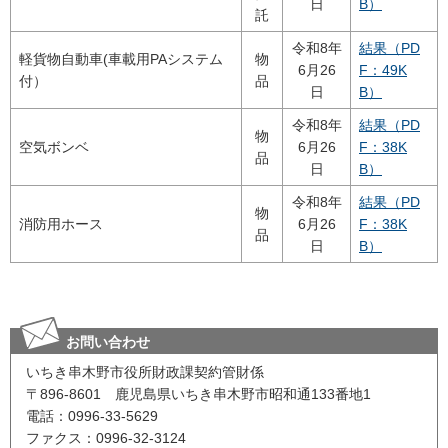
日
B）
託
令和8年
結果（PD
軽貨物自動車(車載用PAシステム
物
6月26
F：49K
付）
品
日
B）
令和8年
結果（PD
物
空気ボンベ
6月26
F：38K
品
日
B）
令和8年
結果（PD
物
消防用ホース
6月26
F：38K
品
日
B）
お問い合わせ
いちき串木野市役所財政課契約管財係
〒896-8601 鹿児島県いちき串木野市昭和通133番地1
電話：0996-33-5629
ファクス：0996-32-3124