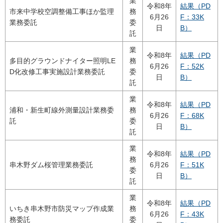
業
令和8年
結果（PD
市来中学校空調整備工事ほか監理
務
6月26
F：33K
業務委託
委
日
B）
託
業
令和8年
結果（PD
多目的グラウンドナイター照明LE
務
6月26
F：52K
D化改修工事実施設計業務委託
委
日
B）
託
業
令和8年
結果（PD
浦和・新生町線外測量設計業務委
務
6月26
F：68K
託
委
日
B）
託
業
令和8年
結果（PD
務
串木野ダム桜管理業務委託
6月26
F：51K
委
日
B）
託
業
令和8年
結果（PD
いちき串木野市防災マップ作成業
務
6月26
F：43K
務委託
委