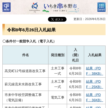
検
コン
いちき串木野市
索・
テン
共通
ツメ
メニ
ニュ
更新日：2026年6月26日
ュー
ー
令和8年6月26日入札結果
〇条件付一般競争入札（電子入札）
入
件名
発注種別
（開）
入札結果
札日
土木工事
令和8年
結果（PD
高見町12号線道路改良工事
一式
6月26日
F：38KB）
土木工事
令和8年
結果（PD
萩元線流末水路改良工事
一式
6月26日
F：25KB）
市来中学校空調整備工事
令和8年
結果（PD
電気工事
（電気設備）
6月26日
F：36KB）