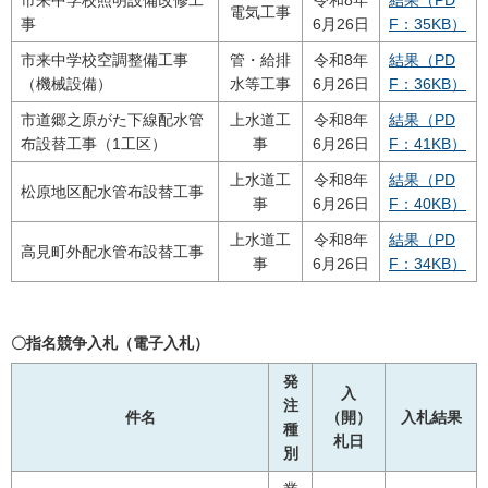
市来中学校照明設備改修工
令和8年
結果（PD
電気工事
事
6月26日
F：35KB）
市来中学校空調整備工事
管・給排
令和8年
結果（PD
（機械設備）
水等工事
6月26日
F：36KB）
市道郷之原がた下線配水管
上水道工
令和8年
結果（PD
布設替工事（1工区）
事
6月26日
F：41KB）
上水道工
令和8年
結果（PD
松原地区配水管布設替工事
事
6月26日
F：40KB）
上水道工
令和8年
結果（PD
高見町外配水管布設替工事
事
6月26日
F：34KB）
〇指名競争入札（電子入札）
発
入
注
件名
（開）
入札結果
種
札日
別