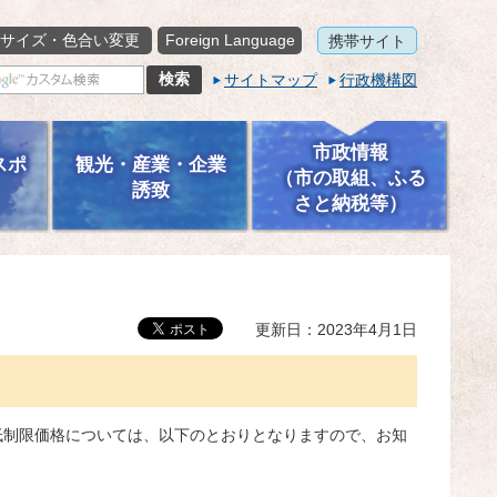
サイズ・色合い変更
Foreign Language
携帯サイト
サイトマップ
行政機構図
市政情報
スポ
観光・産業・企業
（市の取組、ふる
誘致
さと納税等）
更新日：2023年4月1日
低制限価格については、以下のとおりとなりますので、お知