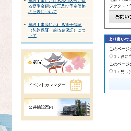
建設工事における格付区分に係
ファクス：09
る標準金額の改正及び予定価格
の公表について
建設工事等における電子保証
（契約保証・前払金保証）につ
いて
より良いウ
このページ
1：役に
このページ
1：見つ
イベントカレンダー
公共施設案内