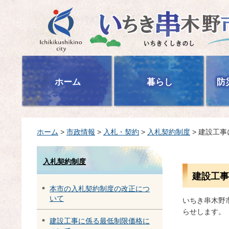
いちき串木野市
ホーム
暮らし
防
ホーム
>
市政情報
>
入札・契約
>
入札契約制度
> 建設工
入札契約制度
建設工事
本市の入札契約制度の改正につ
いて
いちき串木野
らせします。
建設工事に係る最低制限価格に