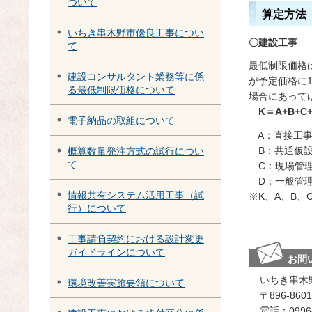
ついて
算定方法
いちき串木野市優良工事につい
〇建設工事
て
最低制限価格
建設コンサルタント業務等に係
が予定価格に1
る最低制限価格について
場合にあっては
K＝A+B+C
電子納品の取組について
A：直接工事費
B：共通仮設
概算数量発注方式の試行につい
て
C：現場管理
D：一般管理費
情報共有システム活用工事（試
※K、A、B
行）について
工事請負契約における設計変更
ガイドラインについて
お問
いちき串木
環境改善実施要領について
〒896-8
電話：0996-