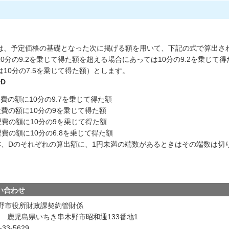
は、予定価格の基礎となった次に掲げる額を用いて、下記の式で算出される
0分の9.2を乗じて得た額を超える場合にあっては10分の9.2を乗じて
10分の7.5を乗じて得た額）とします。
+D
の額に10分の9.7を乗じて得た額
費の額に10分の9を乗じて得た額
費の額に10分の9を乗じて得た額
の額に10分の6.8を乗じて得た額
、C、Dのそれぞれの算出額に、1円未満の端数があるときはその端数は切
い合わせ
野市役所財政課契約管財係
601 鹿児島県いちき串木野市昭和通133番地1
33-5629