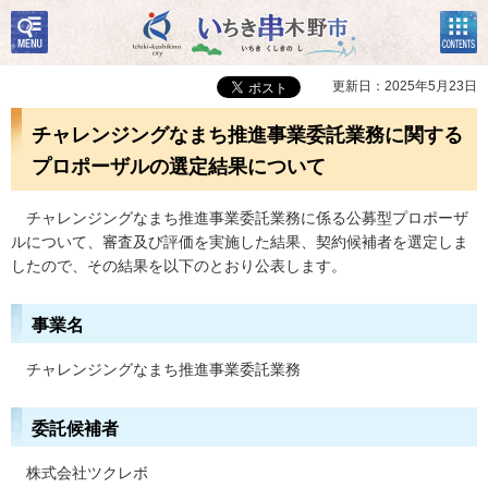
検
コン
いちき串木野市
索・
テン
共通
ツメ
メニ
ニュ
更新日：2025年5月23日
ュー
ー
チャレンジングなまち推進事業委託業務に関する
プロポーザルの選定結果について
チャレンジングなまち推進事業委託業務に係る公募型プロポーザ
ルについて、審査及び評価を実施した結果、契約候補者を選定しま
したので、その結果を以下のとおり公表します。
事業名
チャレンジングなまち推進事業委託業務
委託候補者
株式会社ツクレボ