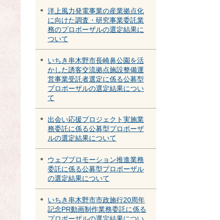
洋上風力発電事業の産業拠点化
に向けた調査・研究事業委託業
務のプロポーザルの選定結果に
ついて
いちき串木野市長崎鼻公園を活
かした誘客交流拠点施設整備運
営事業受託者選定に係る公募型
プロポーザルの選定結果につい
て
出会い応援プロジェクト実施業
務委託に係る公募型プロポーザ
ルの選定結果について
ウェブプロモーション推進業務
委託に係る公募型プロポーザル
の選定結果について
いちき串木野市市政施行20周年
記念PR動画制作業務委託に係る
プロポーザルの選定結果につい