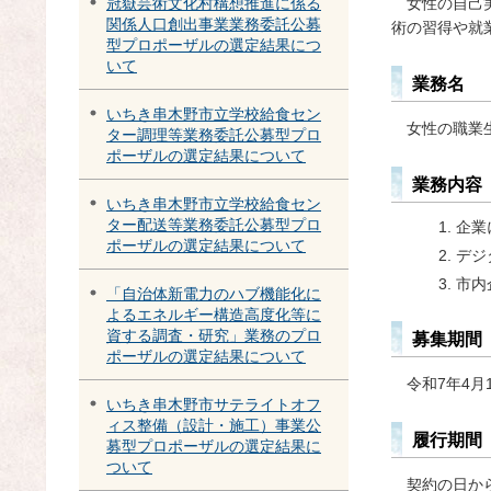
女性の自己実
冠嶽芸術文化村構想推進に係る
関係人口創出事業業務委託公募
術の習得や就
型プロポーザルの選定結果につ
いて
業務名
いちき串木野市立学校給食セン
女性の職業
ター調理等業務委託公募型プロ
ポーザルの選定結果について
業務内容
いちき串木野市立学校給食セン
ター配送等業務委託公募型プロ
企業
ポーザルの選定結果について
デジ
市内
「自治体新電力のハブ機能化に
よるエネルギー構造高度化等に
資する調査・研究」業務のプロ
募集期間
ポーザルの選定結果について
令和7年4月
いちき串木野市サテライトオフ
ィス整備（設計・施工）事業公
履行期間
募型プロポーザルの選定結果に
ついて
契約の日から