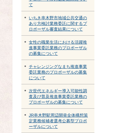
て
いちき串木野市地域公共交通の
あり方検討業務委託に関するプ
ロポーザル審査結果について
女性の職業生活における活躍推
進事業委託業務のプロポーザル
の募集について
チャレンジングなまち推進事業
委託業務のプロポーザルの募集
について
次世代エネルギー導入可能性調
査及び普及推進事業委託業務の
プロポーザルの募集について
JR串木野駅周辺開発全体構想策
定業務候補者選考公募型プロポ
ーザルについて