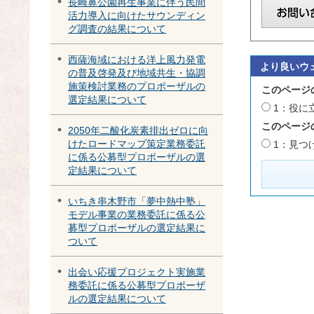
長崎鼻公園再生事業に伴う民間
活力導入に向けたサウンディン
グ調査の結果について
西薩海域における洋上風力発電
より良いウ
の普及啓発及び地域共生・協調
施策検討業務のプロポーザルの
このページ
選定結果について
1：役に
このページ
2050年二酸化炭素排出ゼロに向
けたロードマップ策定業務委託
1：見つ
に係る公募型プロポーザルの選
定結果について
いちき串木野市「夢中熱中塾」
モデル事業の業務委託に係る公
募型プロポーザルの選定結果に
ついて
出会い応援プロジェクト実施業
務委託に係る公募型プロポーザ
ルの選定結果について