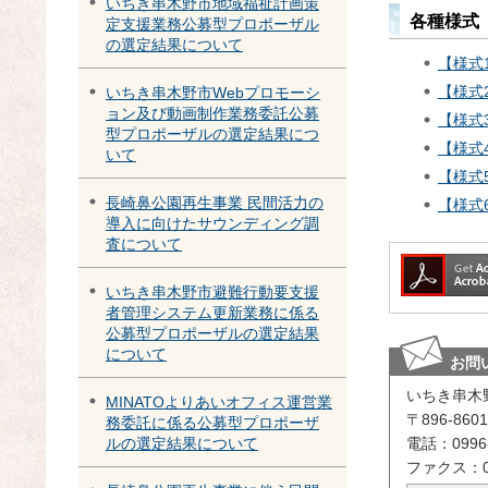
いちき串木野市地域福祉計画策
各種様式
定支援業務公募型プロポーザル
の選定結果について
【様式
【様式
いちき串木野市Webプロモーシ
ョン及び動画制作業務委託公募
【様式
型プロポーザルの選定結果につ
【様式
いて
【様式
長崎鼻公園再生事業 民間活力の
【様式
導入に向けたサウンディング調
査について
いちき串木野市避難行動要支援
者管理システム更新業務に係る
公募型プロポーザルの選定結果
について
お問
いちき串木
MINATOよりあいオフィス運営業
〒896-8
務委託に係る公募型プロポーザ
電話：0996-
ルの選定結果について
ファクス：09