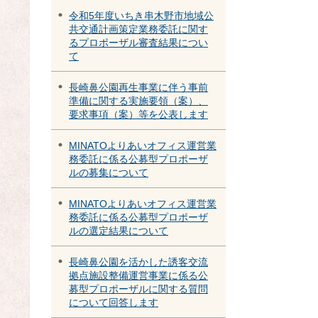
令和5年度いちき串木野市地域公
共交通計画策定業務委託に関す
るプロポーザル審査結果につい
て
長崎鼻公園再生事業に伴う事前
準備に関する実施要領（案）、
要求事項（案）等を公表します
MINATOよりあいオフィス運営業
務委託に係る公募型プロポーザ
ルの募集について
MINATOよりあいオフィス運営業
務委託に係る公募型プロポーザ
ルの選定結果について
長崎鼻公園を活かした誘客交流
拠点施設整備運営事業に係る公
募型プロポーザルに関する質問
について回答します