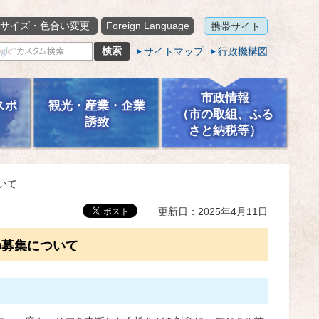
サイズ・色合い変更
Foreign Language
携帯サイト
サイトマップ
行政機構図
市政情報
スポ
観光・産業・企業
（市の取組、ふる
誘致
さと納税等）
いて
更新日：2025年4月11日
の募集について