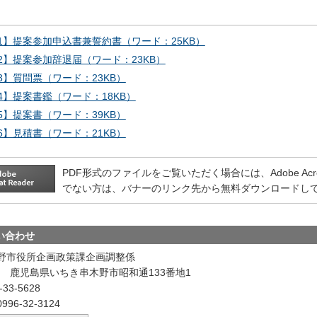
1】提案参加申込書兼誓約書（ワード：25KB）
2】提案参加辞退届（ワード：23KB）
3】質問票（ワード：23KB）
4】提案書鑑（ワード：18KB）
5】提案書（ワード：39KB）
6】見積書（ワード：21KB）
PDF形式のファイルをご覧いただく場合には、Adobe Acrobat
でない方は、バナーのリンク先から無料ダウンロードし
い合わせ
野市役所企画政策課企画調整係
601 鹿児島県いちき串木野市昭和通133番地1
33-5628
96-32-3124