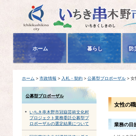
いちき串木野市
ホーム
暮らし
防
ホーム
>
市政情報
>
入札・契約
>
公募型プロポーザル
> 
公募型プロポーザル
女性の職
いちき串木野市冠嶽芸術文化村
プロジェクト業務委託公募型プ
ロポーザルの選定結果について
業務の目