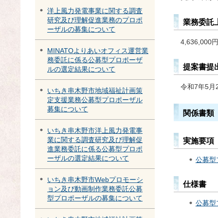
洋上風力発電事業に関する調査
研究及び理解促進業務のプロポ
業務委託
ーザルの募集について
4,636,00
MINATOよりあいオフィス運営業
務委託に係る公募型プロポーザ
提案書提
ルの選定結果について
令和7年5月
いちき串木野市地域福祉計画策
定支援業務公募型プロポーザル
募集について
関係書類
いちき串木野市洋上風力発電事
業に関する調査研究及び理解促
実施要項
進業務委託に係る公募型プロポ
ーザルの選定結果について
公募型
いちき串木野市Webプロモーシ
仕様書
ョン及び動画制作業務委託公募
型プロポーザルの募集について
公募型