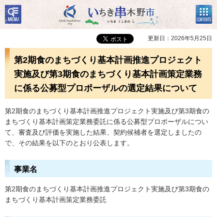
検
コン
いちき串木野市
索・
テン
共通
ツメ
メニ
ニュ
更新日：2026年5月25日
ュー
ー
第2期食のまちづくり基本計画推進プロジェクト
実施及び第3期食のまちづくり基本計画策定業務
に係る公募型プロポーザルの選定結果について
第2期食のまちづくり基本計画推進プロジェクト実施及び第3期食の
まちづくり基本計画策定業務委託に係る公募型プロポーザルについ
て、審査及び評価を実施した結果、契約候補者を選定しましたの
で、その結果を以下のとおり公表します。
事業名
第2期食のまちづくり基本計画推進プロジェクト実施及び第3期食の
まちづくり基本計画策定業務委託