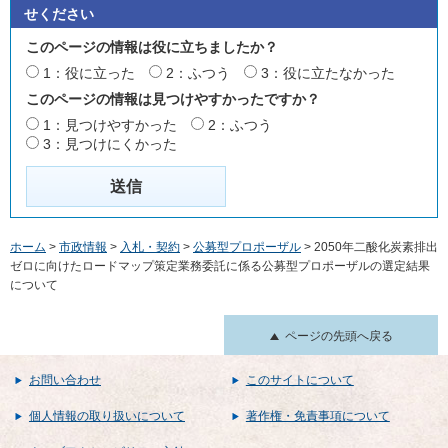
せください
このページの情報は役に立ちましたか？
1：役に立った
2：ふつう
3：役に立たなかった
このページの情報は見つけやすかったですか？
1：見つけやすかった
2：ふつう
3：見つけにくかった
ホーム
>
市政情報
>
入札・契約
>
公募型プロポーザル
> 2050年二酸化炭素排出
ゼロに向けたロードマップ策定業務委託に係る公募型プロポーザルの選定結果
について
ページの先頭へ戻る
お問い合わせ
このサイトについて
個人情報の取り扱いについて
著作権・免責事項について