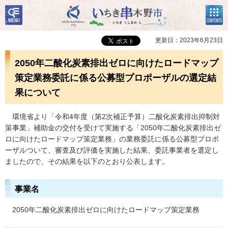
検
コン
いちき串木野市
索・
テン
共通
ツメ
メニ
ニュ
更新日：2023年6月23日
ュー
ー
2050年二酸化炭素排出ゼロに向けたロードマップ
策定業務委託に係る公募型プロポーザルの選定結
果について
環
境省より「令和4年度（第2次補正予算）二酸化炭素排出抑制対
策事業」補助金の交付を受けて実施する「2050年二酸化炭素排出ゼ
ロに向けたロードマップ策定業務」の業務委託に係る公募型プロポ
ーザルついて、審査及び評価を実施した結果、委託事業者を選定し
ましたので、その結果を以下のとおり公表します。
事業名
2050年二酸化炭素排出ゼロに向けたロードマップ策定業務