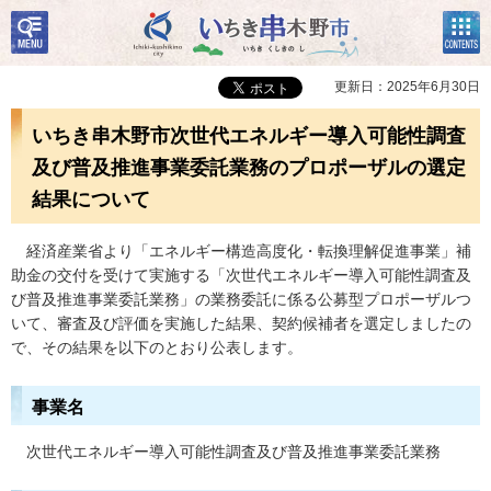
検
コン
いちき串木野市
索・
テン
共通
ツメ
メニ
ニュ
更新日：2025年6月30日
ュー
ー
いちき串木野市次世代エネルギー導入可能性調査
及び普及推進事業委託業務のプロポーザルの選定
結果について
経済産業省より「エネルギー構造高度化・転換理解促進事業」補
助金の交付を受けて実施する「次世代エネルギー導入可能性調査及
び普及推進事業委託業務」の業務委託に係る公募型プロポーザルつ
いて、審査及び評価を実施した結果、契約候補者を選定しましたの
で、その結果を以下のとおり公表します。
事業名
次世代エネルギー導入可能性調査及び普及推進事業委託業務