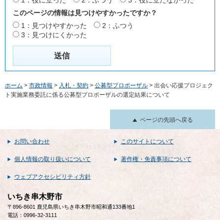
1：役に立った
2：ふつう
3：役に立たなかった
このページの情報は見つけやすかったですか？
1：見つけやすかった
2：ふつう
3：見つけにくかった
ホーム
>
市政情報
>
入札・契約
>
公募型プロポーザル
> 出会い応援プロジェク
ト実施業務委託に係る公募型プロポーザルの選定結果について
ページの先頭へ戻る
お問い合わせ
このサイトについて
個人情報の取り扱いについて
著作権・免責事項について
ウェブアクセシビリティ方針
いちき串木野市
〒896-8601 鹿児島県いちき串木野市昭和通133番地1
電話：0996-32-3111