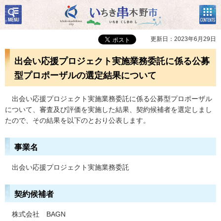
検
コン
いちき串木野市
索・
テン
共通
ツメ
メニ
ニュ
更新日：2023年6月29日
ュー
ー
出会い応援プロジェクト実施業務委託に係る公募
型プロポーザルの選定結果について
出
会い応援プロジェクト実施業務委託に係る公募型プロポーザル
について、審査及び評価を実施した結果、契約候補者を選定しまし
たので、その結果を以下のとおり公表します。
事業名
出会い応援プロジェクト実施業務委託
契約候補者
株式会社
B
AGN