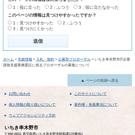
1：役に立った
2：ふつう
3：役に立たなかった
このページの情報は見つけやすかったですか？
1：見つけやすかった
2：ふつう
3：見つけにくかった
ホーム
>
市政情報
>
入札・契約
>
公募型プロポーザル
> いちき串木野市IT企業
誘致支援業務委託に係るプロポーザルの募集について
ページの先頭へ戻る
お問い合わせ
このサイトについて
個人情報の取り扱いについて
著作権・免責事項について
ウェブアクセシビリティ方針
いちき串木野市
〒896-8601 鹿児島県いちき串木野市昭和通133番地1