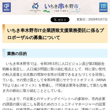
検
コン
いちき串木野市
索・
テン
共通
ツメ
メニ
ニュ
更新日：2026年5月7日
ュー
ー
いちき串木野市IT企業誘致支援業務委託に係るプ
ロポーザルの募集について
業務の目的
いちき串木野市では、令和3年3月に人口ビジョン及び第2期総合
戦略を策定し、人口減少問題に取り組む視点として、特に若い世代
の転入促進と出生数の増加や女性が活躍できるまちづくりを目指し
ている。その受け皿として令和3年度にサテライトオフィス（MINA
TOよりあいオフィス）を整備し、IT関連企業等を誘致して新たな働
き方の創出に取り組むこととしている。
これまで、IT企業とのマッチングイベントへの参加や、市内企業
の課題の掘り起こしを図るためのコミュニティマネージャーの設置
のほか、行政課題への解決等に取り組んできたが、誘致には至って