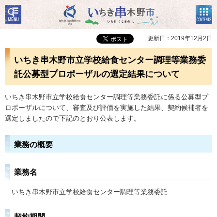
検
コン
いちき串木野市
索・
テン
共通
ツメ
メニ
ニュ
更新日：2019年12月2日
ュー
ー
いちき串木野市立学校給食センター調理等業務委
託公募型プロポーザルの選定結果について
いちき串木野市立学校給食センター調理等業務委託に係る公募型プ
ロポーザルについて、審査及び評価を実施した結果、契約候補者を
選定しましたので下記のとおり公表します。
業務の概要
業務名
いちき串木野市立学校給食センター調理等業務委託
契約期間