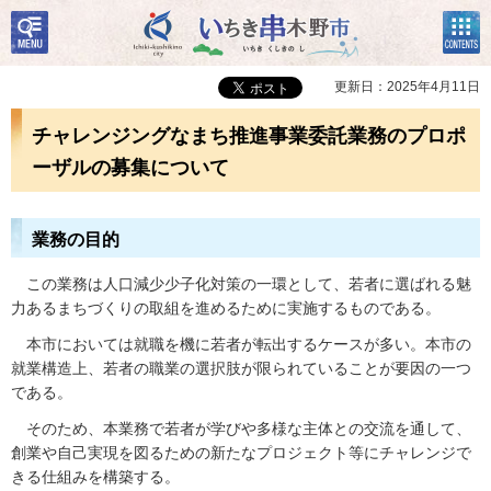
検
コン
いちき串木野市
索・
テン
共通
ツメ
メニ
ニュ
更新日：2025年4月11日
ュー
ー
チャレンジングなまち推進事業委託業務のプロポ
ーザルの募集について
業務の目的
この業務は人口減少少子化対策の一環として、若者に選ばれる魅
力あるまちづくりの取組を進めるために実施するものである。
本市においては就職を機に若者が転出するケースが多い。本市の
就業構造上、若者の職業の選択肢が限られていることが要因の一つ
である。
そのため、本業務で若者が学びや多様な主体との交流を通して、
創業や自己実現を図るための新たなプロジェクト等にチャレンジで
きる仕組みを構築する。