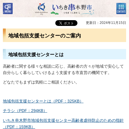
検
コン
いちき串木野市
索・
テン
共通
ツメ
メニ
ニュ
更新日：2024年11月15日
ュー
ー
地域包括支援センターのご案内
地域包括支援センターとは
高齢者に関する様々な相談に応じ、高齢者の方々が地域で安心して
自分らしく暮らしていけるよう支援する市直営の機関です。
どなたでもまずは気軽にご相談ください。
地域包括支援センターとは（PDF：325KB）
チラシ（PDF：294KB）
いちき串木野市地域包括支援センター高齢者虐待防止のための指針
（PDF：159KB）