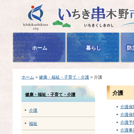
いちき串木野市
ホーム
暮らし
防
ホーム
>
健康・福祉・子育て・介護
> 介護
介護
健康・福祉・子育て・介護
介護保
介護
介護保
介護予
福祉
介護事