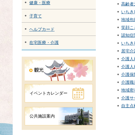
健康・医療
高齢者
いちき
子育て
地域包
笑顔こ
ヘルプカード
認知症
在宅医療・介護
いちき
居宅介
介護人
介護人
介護保
介護職
地域密
イベントカレンダー
介護サ
自主点
公共施設案内