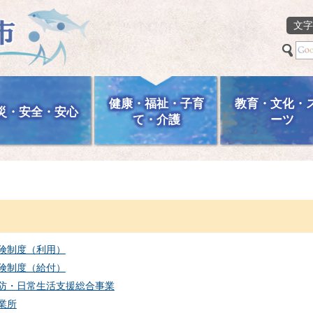
文字
健康・福祉・子育
教育・文化・
災・安全・安心
て・介護
ーツ
険制度（利用）
険制度（給付）
防・日常生活支援総合事業
業所