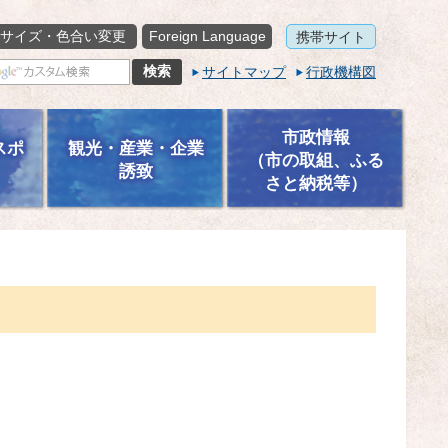
サイズ・色合い変更
Foreign Language
携帯サイト
サイトマップ
行政機構図
市政情報
スポ
観光・産業・企業
（市の取組、ふる
誘致
さと納税等）