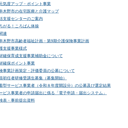
元気度アップ・ポイント事業
串木野市の在宅医療と介護マップ
括支援センターのご案内
ろがる！ころばん体操
関連
串木野市高齢者福祉計画・第9期介護保険事業計画
護支援事業様式
材確保育成支援事業補助金について
材確保ポイント事業
険事業計画策定・評価委員の公募について
員初任者研修受講生募集（募集開始）
着型サービス事業者（令和８年度開設分）の公募及び選定結果
ービス事業者の申請届出に係る「電子申請・届出システム」
検表・事前提出資料