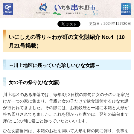
検
コン
いちき串木野市
索・
テン
共通
ツメ
メニ
ニュ
更新日：2024年12月20日
ュー
ー
いにしえの香り～わが町の文化財紹介 No.4（10
月21号掲載）
～川上地区に残っていた珍しいひな女講～
女の子の祭り(ひな女講)
川上地区のある集落では、毎年3月3日桃の節句に女の子のいる家だ
けが一つの家に集まり、母親と女の子だけで飲食談笑するひな女講
が行われてきました。その際には、お賽銭袋と一緒に木箱と人形が
持ち回りされてきました。これを預かった家では、翌年の節句まで
床(とこ)の間に箱ごと飾っていたといいます。
ひな女講当日は、木箱のお社を開いて人形を床の間に飾り、食事を