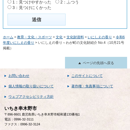
1：見つけやすかった
2：ふつう
3：見つけにくかった
ホーム
>
教育・文化・スポーツ
>
文化
>
文化財資料
>
いにしえの香り
>
令和6
年度いにしえの香り
> いにしえの香り～わが町の文化財紹介 No.4（10月21号
掲載）
ページの先頭へ戻る
お問い合わせ
このサイトについて
個人情報の取り扱いについて
著作権・免責事項について
ウェブアクセシビリティ方針
いちき串木野市
〒896-8601 鹿児島県いちき串木野市昭和通133番地1
電話：0996-32-3111
ファクス：0996-32-3124