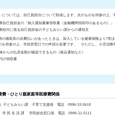
」については、自己負担分について助成します。次のものを持参の上、
療自己負担金の「納入通知書兼領収書（金融機関領収印のあるもの）」
療給付に係る自己負担金の子どもみらい課からの通知文
用の補装具の自費払いがあったときは、加入している健康保険より7割ま
のを持参の上、市役所窓口での申請が必要です。 ※ただし、小児治療
険からの払戻金額が確認できるもの（振込通知など）
代の領収書
療費・ひとり親家庭等医療費関係
子どもみらい課 子育て支援係 電話 0996-33-5618
）市 民 生 活 課 市民総合窓口係 電話 0996-21-5111