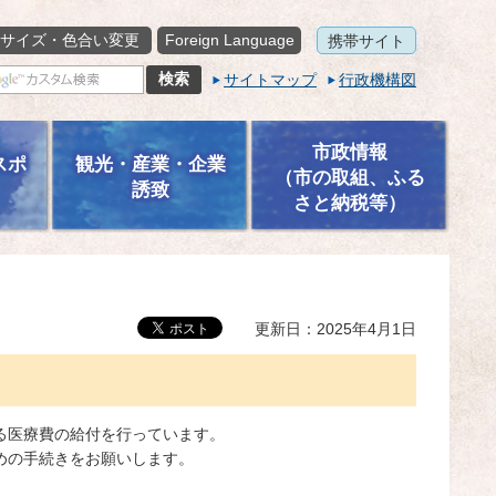
サイズ・色合い変更
Foreign Language
携帯サイト
サイトマップ
行政機構図
市政情報
スポ
観光・産業・企業
（市の取組、ふる
誘致
さと納税等）
更新日：2025年4月1日
る医療費の給付を行っています。
めの手続きをお願いします。