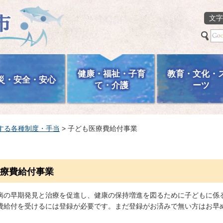
文字
健康・福祉・子育
教育・文化・
災・安全・安心
て・介護
ーツ
する各種制度・手当
> 子ども医療費給付事業
療費給付事業
病の早期発見と治療を促進し、健康の保持増進を図るために子どもに係
費給付を受けるには登録が必要です。まだ登録がお済みで無い方はお早