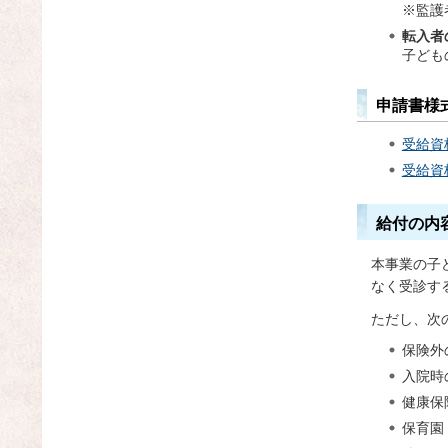
※監護
転入者
子ども
申請書様
受給資
受給資
給付の内
本事業の子
なく受診す
ただし、次
保険外
入院時
健康保
保育園