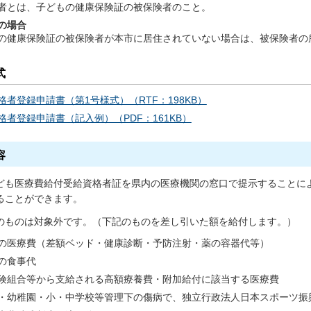
者とは、子どもの健康保険証の被保険者のこと。
の場合
の健康保険証の被保険者が本市に居住されていない場合は、被保険者の
式
格者登録申請書（第1号様式）（RTF：198KB）
格者登録申請書（記入例）（PDF：161KB）
容
ども医療費給付受給資格者証を県内の医療機関の窓口で提示することに
ることができます。
のものは対象外です。（下記のものを差し引いた額を給付します。）
の医療費（差額ベッド・健康診断・予防注射・薬の容器代等）
の食事代
険組合等から支給される高額療養費・附加給付に該当する医療費
・幼稚園・小・中学校等管理下の傷病で、独立行政法人日本スポーツ振