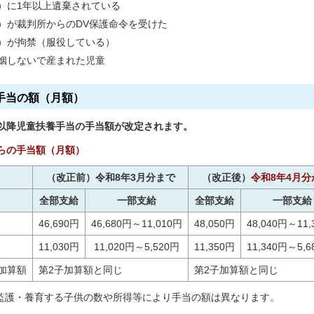
）に1年以上遺棄されている
）が裁判所からのDV保護命令を受けた
）が拘禁（服役している）
姻しないで産まれた児童
手当の額（月額）
月以降児童扶養手当の手当額が改定されます。
からの手当額（月額）
（改正前）令和8年3月分まで
（改正後）
令和8年4月分
全部支給
一部支給
全部支給
一部支給
46,690円
46,680円～11,010円
48,050円
48,040円～11,
11,030円
11,020円～5,520円
11,350円
11,340円～5,6
加算額
第2子加算額と同じ
第2子加算額と同じ
監護・養育する子供の数や所得等により手当の額は異なります。