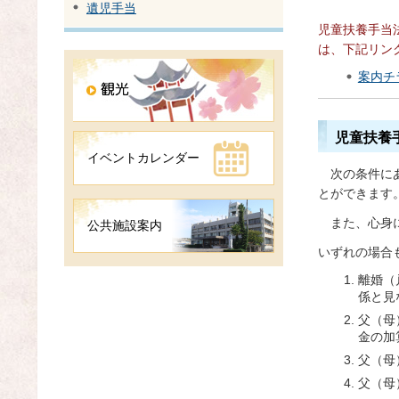
遺児手当
児童扶養手当
は、下記リン
案内チラ
児童扶養
イベントカレンダー
次
の条件に
とができます
ま
た、心身
公共施設案内
いずれの場合
離婚（
係と見
父（母
金の加
父（母
父（母