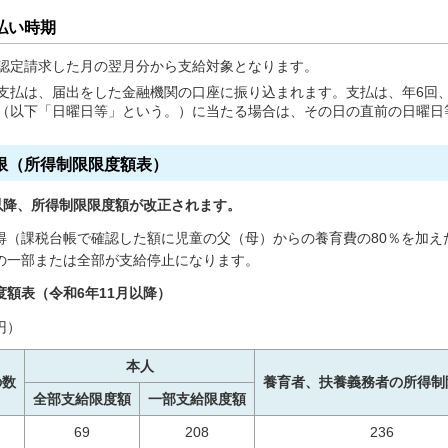
払い時期
認定請求した月の翌月分から支給対象となります。
支払は、届出をした金融機関の口座に振り込まれます。支払は、年6回、
（以下「日曜日等」という。）に当たる場合は、その日の直前の日曜日
限（所得制限限度額表）
月以降、所得制限限度額が改正されます。
得（課税台帳で確認した額に児童の父（母）からの養育費の80％を加え
の一部または全部が支給停止になります。
度額表（令和6年11月以降）
円）
本人
の数
養育者、扶養義務者の所得制
全部支給限度額
一部支給限度額
69
208
236