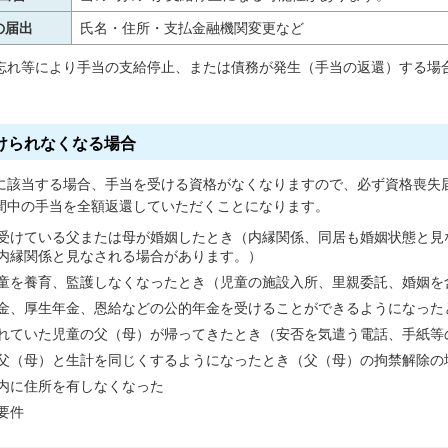
の届出
氏名・住所・支払金融機関変更など
忘れ等により手当の支給停止、または債務が発生（手当の返還）する場
けられなくなる場合
に該当する場合、手当を受ける資格がなくなりますので、必ず資格喪失
間中の手当を全額返還していただくことになります。
受けている父または母が婚姻したとき（内縁関係、同居も婚姻状態と見
内縁関係と見なされる場合があります。）
童を養育、監護しなくなったとき（児童の施設入所、里親委託、婚姻を
金、厚生年金、恩給などの公的年金を受けることができるようになった
れていた児童の父（母）が帰ってきたとき（安否を気遣う電話、手紙等
父（母）と生計を同じくするようになったとき（父（母）の拘禁解除の
内に住所を有しなくなった
要件