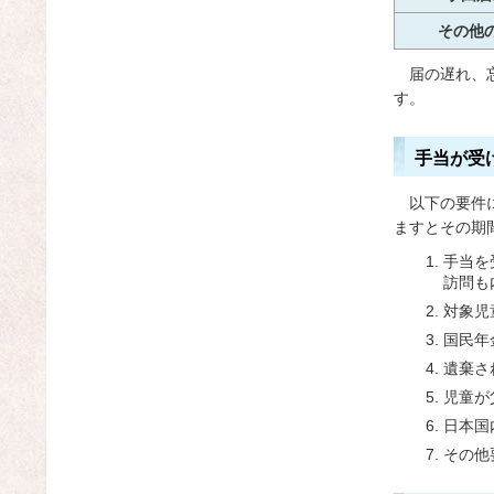
その他
届
の遅れ、
す。
手当が受
以
下の要件
ますとその期
手当を
訪問も
対象児
国民年
遺棄さ
児童が
日本国
その他