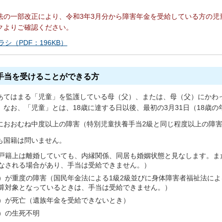
法の一部改正により、令和3年3月分から障害年金を受給している方の児
クよりご確認ください。
シ（PDF：196KB）
手当を受けることができる方
あてはまる「児童」を監護している母（父）、または、母（父）にかわ
。なお、「児童」とは、18歳に達する日以後、最初の3月31日（18歳
におおむね中度以上の障害（特別児童扶養手当2級と同じ程度以上の障害
も国籍は問いません。
戸籍上は離婚していても、内縁関係、同居も婚姻状態と見なします。ま
なされる場合があり、手当は受給できません。）
）が重度の障害（国民年金法による1級2級並びに身体障害者福祉法によ
算対象となっているときは、手当は受給できません。）
）が死亡（遺族年金を受給できないとき）
）の生死不明