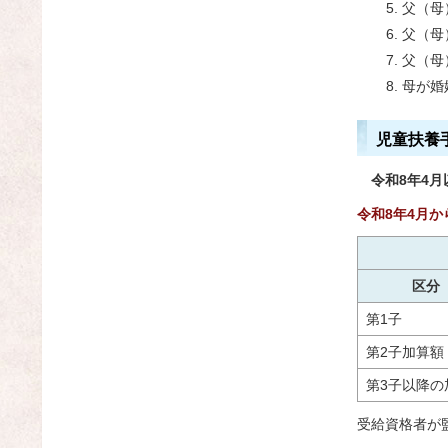
父（母
父（母
父（母
母が婚
児童扶養
令和8年4
令和8年4月
区分
第1子
第2子加算額
第3子以降の
受給資格者が