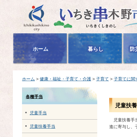
いちき串木野市
ホーム
暮らし
防
ホーム
>
健康・福祉・子育て・介護
>
子育て
>
子育てに関
各種手当
児童扶養
児童手当
児
童扶養手
児童扶養手当
進に寄与し、