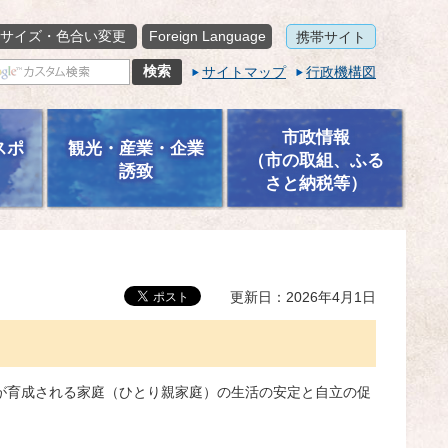
サイズ・色合い変更
Foreign Language
携帯サイト
サイトマップ
行政機構図
市政情報
スポ
観光・産業・企業
（市の取組、ふる
誘致
さと納税等）
更新日：2026年4月1日
が育成される家庭（ひとり親家庭）の生活の安定と自立の促