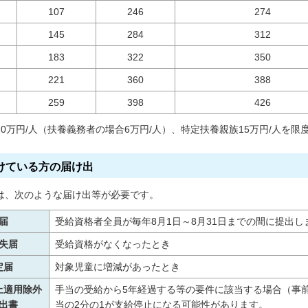
107
246
274
145
284
312
183
322
350
221
360
388
259
398
426
0万円/人（扶養義務者の場合6万円/人）、特定扶養親族15万円/人を限
けている方の届け出
は、次のような届け出等が必要です。
届
受給資格者全員が毎年8月1日～8月31日までの間に提出
失届
受給資格がなくなったとき
定届
対象児童に増減があったとき
止適用除外
手当の受給から5年経過する等の要件に該当する場合（事
出書
当の2分の1が支給停止になる可能性があります。