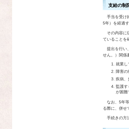
支給の制
手
当を受け
5年）を経過
そ
の内容に
ていることを
提
出を行い
せん。）関係
就業し
障害の
疾病、
監護す
が困難
な
お、5年
る際に、併せ
手
続きの方