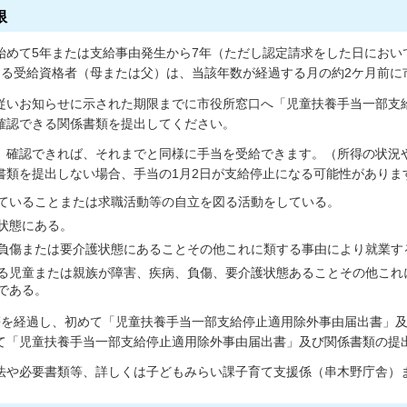
限
始めて5年または支給事由発生から7年（ただし認定請求をした日におい
する受給資格者（母または父）は、当該年数が経過する月の約2ケ月前に
従いお知らせに示された期限までに市役所窓口へ「児童扶養手当一部支
確認できる関係書類を提出してください。
、確認できれば、それまでと同様に手当を受給できます。（所得の状況
書類を提出しない場合、手当の1月2日が支給停止になる可能性がありま
ていることまたは求職活動等の自立を図る活動をしている。
状態にある。
負傷または要介護状態にあることその他これに類する事由により就業す
る児童または親族が障害、疾病、負傷、要介護状態あることその他これ
である。
等を経過し、初めて「児童扶養手当一部支給停止適用除外事由届出書」
て「児童扶養手当一部支給停止適用除外事由届出書」及び関係書類の提
法や必要書類等、詳しくは子どもみらい課子育て支援係（串木野庁舎）