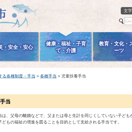
文字
健康・福祉・子育
教育・文化・
災・安全・安心
て・介護
ーツ
する各種制度・手当
>
各種手当
> 児童扶養手当
手当
当は、父母の離婚などで、父または母と生計を同じくしていない子ども
子どもの福祉の増進を図ることを目的として支給される手当です。