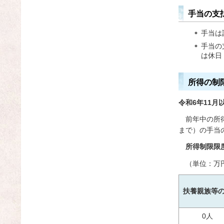
手当の支
手当は
手当の
は休日
所得の制
令和6年11
前
年中の所
まで）の手当
所得制限限
（単位：万
扶養親族等
0人