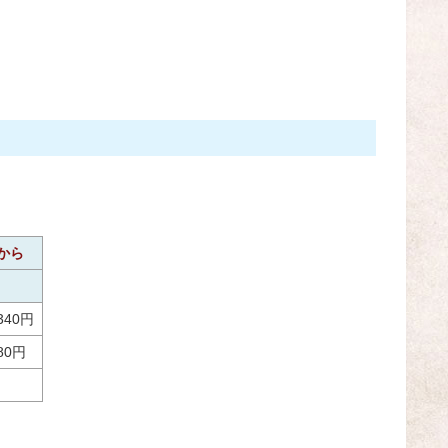
から
340円
80円