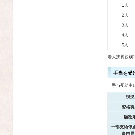
1人
2人
3人
4人
5人
老人扶養親族1
手当を受
手当受給中
現況
資格喪
額改
一部支給停
事由届