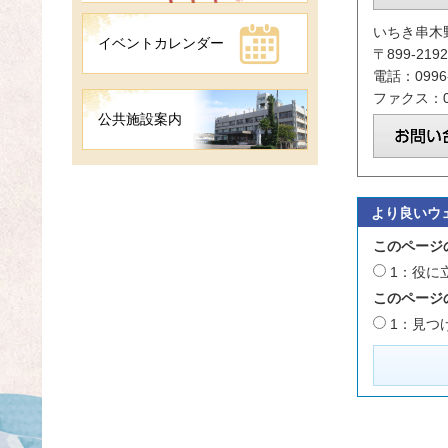
いちき串木
イベントカレンダー
〒899-2
電話：0996-
ファクス：09
公共施設案内
より良いウ
このページ
1：役に
このページ
1：見つ