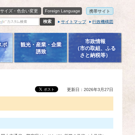
サイズ・色合い変更
Foreign Language
携帯サイト
サイトマップ
行政機構図
市政情報
スポ
観光・産業・企業
（市の取組、ふる
誘致
さと納税等）
更新日：2026年3月27日