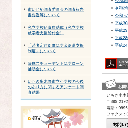
令和3
令和2
市いじめ調査委員会の調査報告
書要旨等について
令和元
平成3
私立学校給食費助成（私立学校
平成2
就学者支援給付金）
平成2
平成2
「若者定住促進奨学金返還支援
制度」について
薩摩スチューデント奨学ローン
補助金について
いちき串木野市立小学校の今後
お問
のあり方に関するアンケート調
査結果
いちき串木
〒899-2
電話：0996-
ファクス：09