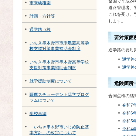
全国で平成2
市来幼稚園
道路管理者、
これを受け、
計画・方針等
します。
通学路点検
要対策箇
いちき串木野市市来農芸高等学
校支援対策事業補助金制度
通学路の要対
通学路
いちき串木野市串木野高等学校
通学路
支援対策事業補助金制度
就学援助制度について
危険箇所
薩摩スチューデント奨学プログ
合同点検の結
ラムについて
令和7
令和6
学校再編
令和5
「いちき串木野市いじめ防止基
令和4
本方針」の改定について