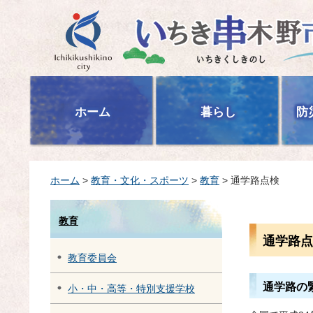
いちき串木野市
ホーム
暮らし
防
ホーム
>
教育・文化・スポーツ
>
教育
> 通学路点検
教育
通学路点
教育委員会
通学路の
小・中・高等・特別支援学校