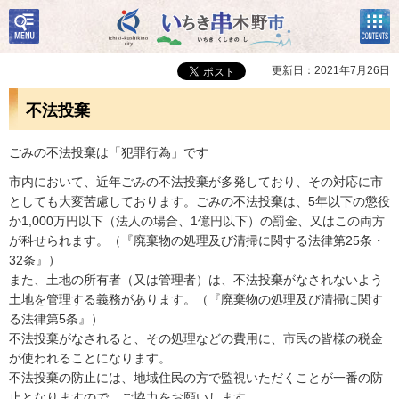
検
コン
いちき串木野市
索・
テン
共通
ツメ
メニ
ニュ
更新日：2021年7月26日
ュー
ー
不法投棄
ごみの不法投棄は「犯罪行為」です
市内において、近年ごみの不法投棄が多発しており、その対応に市
としても大変苦慮しております。ごみの不法投棄は、5年以下の懲役
か1,000万円以下（法人の場合、1億円以下）の罰金、又はこの両方
が科せられます。（『廃棄物の処理及び清掃に関する法律第25条・
32条』）
また、土地の所有者（又は管理者）は、不法投棄がなされないよう
土地を管理する義務があります。（『廃棄物の処理及び清掃に関す
る法律第5条』）
不法投棄がなされると、その処理などの費用に、市民の皆様の税金
が使われることになります。
不法投棄の防止には、地域住民の方で監視いただくことが一番の防
止となりますので、ご協力をお願いします。