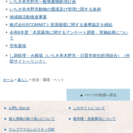
いちき串木野市一般廃棄物処理計画
いちき串木野市動物の愛護及び管理に関する条例
地域猫活動推進事業
株式会社ECOMMITと資源循環に関する連携協定を締結
令和6年度「木原墓地に関するアンケート調査」実施結果につい
て
市有墓地
し尿処理・火葬場（いちき串木野市・日置市衛生処理組合）（外
部サイトへリンク）
ホーム
>
暮らし
> 生活・環境・ペット
ページの先頭へ戻る
お問い合わせ
このサイトについて
個人情報の取り扱いについて
著作権・免責事項について
ウェブアクセシビリティ方針