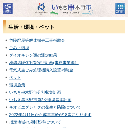
検
コン
いちき串木野市
索・
テン
共通
ツメ
メニ
ニュ
生活・環境・ペット
ュー
ー
危険廃屋等解体撤去工事補助金
ごみ・環境
ダイオキシン類の測定結果
地球温暖化対策実行計画(事務事業編）
電気式生ごみ処理機購入設置補助金
ペット
環境施策
いちき串木野市分別収集計画
いちき串木野市第2次環境基本計画
キオビエダシャクの発生と防除について
2022年4月1日から成年年齢が18歳になります
指定地域の規制基準について