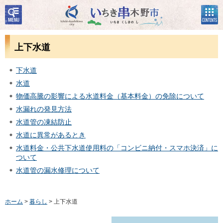
検
コン
いちき串木野市
索・
テン
共通
ツメ
メニ
ニュ
上下水道
ュー
ー
下水道
水道
物価高騰の影響による水道料金（基本料金）の免除について
水漏れの発見方法
水道管の凍結防止
水道に異常があるとき
水道料金・公共下水道使用料の「コンビニ納付・スマホ決済」に
ついて
水道管の漏水修理について
ホーム
>
暮らし
> 上下水道