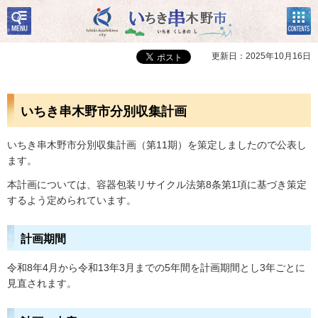
検
コン
いちき串木野市
索・
テン
共通
ツメ
メニ
ニュ
更新日：2025年10月16日
ュー
ー
いちき串木野市分別収集計画
いちき串木野市分別収集計画（第11期）を策定しましたので公表し
ます。
本計画については、容器包装リサイクル法第8条第1項に基づき策定
するよう定められています。
計画期間
令和8年4月から令和13年3月までの5年間を計画期間とし3年ごとに
見直されます。