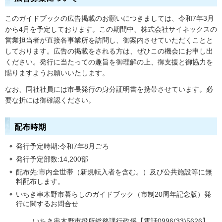
このガイドブックの広告掲載のお願いにつきましては、令和7年3月
から4月を予定しております。この期間中、株式会社サイネックスの
営業担当者が直接各事業所を訪問し、御案内させていただくことと
しております。広告の掲載をされる方は、ぜひこの機会にお申し出
ください。発行に当たっての趣旨を御理解の上、御支援と御協力を
賜りますようお願いいたします。
なお、同社社員には市長発行の身分証明書を携帯させています。必
要な折には御確認ください。
配布時期
発行予定時期:令和7年8月ごろ
発行予定部数:14,200部
配布先:市内全世帯（新規転入者を含む。）及び公共施設等に無
料配布します。
いちき串木野市暮らしのガイドブック（市制20周年記念版）発
行に関するお問合せ
いちき串木野市役所総務課行政係【電話0996(33)5626】