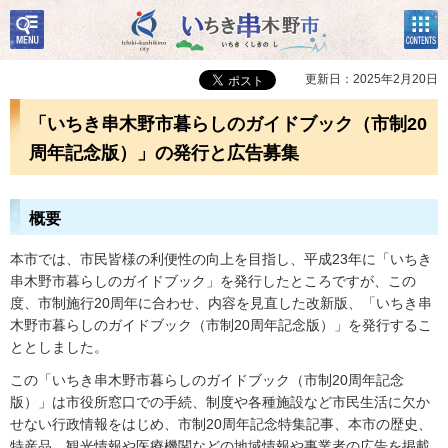
検
コン
いちき串木野市
索・
テン
共通
ツメ
メニ
ニュ
更新日：2025年2月20日
ュー
ー
「いちき串木野市暮らしのガイドブック（市制20
周年記念版）」の発行と広告募集
概要
本市では、市民皆様の利便性の向上を目指し、平成23年に「いちき
串木野市暮らしのガイドブック」を発行したところですが、この
度、市制施行20周年に合わせ、内容を見直した改新版、「いちき串
木野市暮らしのガイドブック（市制20周年記念版）」を発行するこ
ととしました。
この「いちき串木野市暮らしのガイドブック（市制20周年記念
版）」は市役所窓口での手続、制度や各種施設など市民生活に欠か
せない行政情報をはじめ、市制20周年記念特集記事、本市の歴史、
特産品、観光情報や医療機関などの地域情報や事業者の広告を掲載