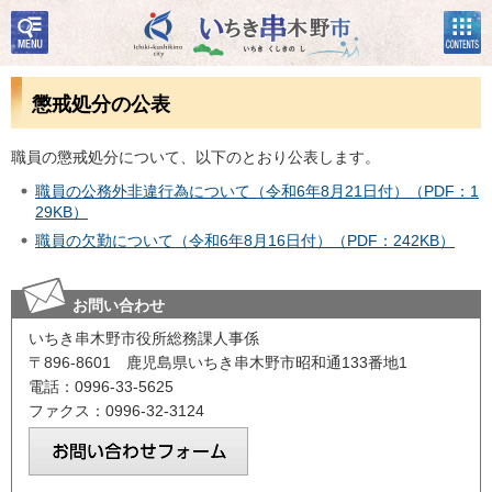
検
コン
いちき串木野市
索・
テン
共通
ツメ
メニ
ニュ
懲戒処分の公表
ュー
ー
職員の懲戒処分について、以下のとおり公表します。
職員の公務外非違行為について（令和6年8月21日付）（PDF：1
29KB）
職員の欠勤について（令和6年8月16日付）（PDF：242KB）
お問い合わせ
いちき串木野市役所総務課人事係
〒896-8601 鹿児島県いちき串木野市昭和通133番地1
電話：0996-33-5625
ファクス：0996-32-3124