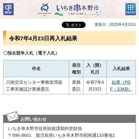
検
コン
いちき串木野市
索・
テン
共通
ツメ
メニ
ニュ
更新日：2025年4月23日
ュー
ー
令和7年4月23日再入札結果
〇指名競争入札（電子入札）
発注
入（開）
件名
入札結果
種別
札日
川南交流センター事務室増築
業務
令和7年4
結果（PD
工事実施設計業務委託
委託
月23日
F：53KB）
お問い合わせ
いちき串木野市役所財政課契約管財係
〒896-8601 鹿児島県いちき串木野市昭和通133番地1