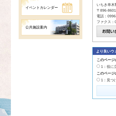
いちき串木
イベントカレンダー
〒896-8
電話：0996-
ファクス：09
公共施設案内
より良いウ
このページ
1：役に
このページ
1：見つ