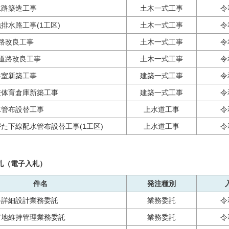
水路築造工事
土木一式工事
令
排水路工事(1工区)
土木一式工事
令
路改良工事
土木一式工事
令
道路改良工事
土木一式工事
令
毒室新築工事
建築一式工事
令
校体育倉庫新築工事
建築一式工事
令
水管布設替工事
上水道工事
令
た下線配水管布設替工事(1工区)
上水道工事
令
札（電子入札）
件名
発注種別
路詳細設計業務委託
業務委託
令
有地維持管理業務委託
業務委託
令