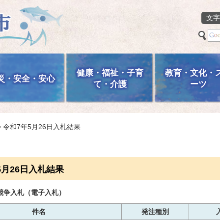
文字
健康・福祉・子育
教育・文化・
災・安全・安心
て・介護
ーツ
> 令和7年5月26日入札結果
5月26日入札結果
競争入札（電子入札）
件名
発注種別