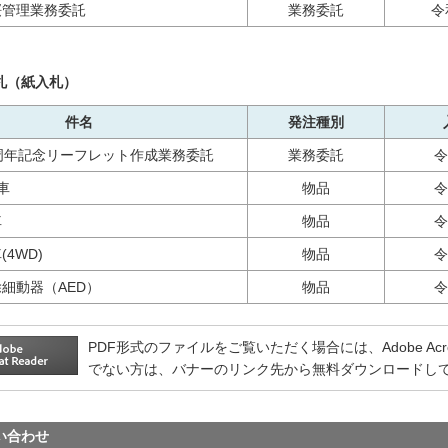
桜管理業務委託
業務委託
令
札（紙入札）
件名
発注種別
周年記念リーフレット作成業務委託
業務委託
令
車
物品
令
車
物品
令
4WD)
物品
令
細動器（AED）
物品
令
PDF形式のファイルをご覧いただく場合には、Adobe Acrobat
でない方は、バナーのリンク先から無料ダウンロードし
い合わせ