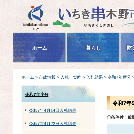
いちき串木野市
ホーム
暮らし
防
ホーム
>
市政情報
>
入札・契約
>
入札結果
>
令和7年度分
令和7年度分
令和7年
令和7年4月14日入札結果
〇条件付一般
令和7年4月22日入札結果