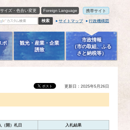
サイズ・色合い変更
Foreign Language
携帯サイト
サイトマップ
行政機構図
市政情報
スポ
観光・産業・企業
（市の取組、ふる
誘致
さと納税等）
更新日：2025年5月26日
入（開）札日
入札結果