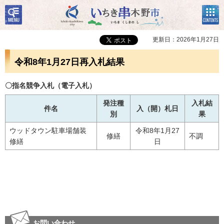
検
コン
いちき串木野市
索・
テン
共通
ツメ
メニ
ニュ
更新日：2026年1月27日
ュー
ー
令和8年1月27日再入札結果
〇指名競争入札（電子入札）
発注種
入札結
件名
入（開）札日
別
果
ウッドタウン駐車場舗装
令和8年1月27
修繕
不調
修繕
日
お問い合わせ