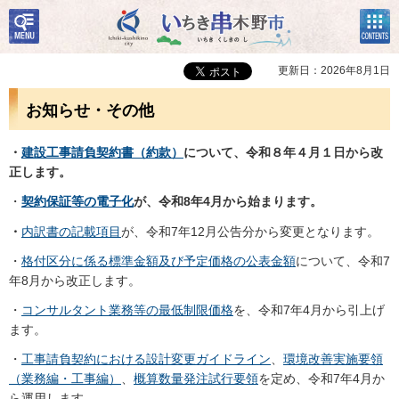
検
コン
いちき串木野市
索・
テン
共通
ツメ
メニ
ニュ
更新日：2026年8月1日
ュー
ー
お知らせ・その他
・
建設工事請負契約書（約款）
について、令和８年４月１日から改
正します。
・
契約保証等の電子化
が、令和8年4月から始まります。
・
内訳書の記載項目
が、令和7年12月公告分から変更となります。
・
格付区分に係る標準金額及び予定価格の公表金額
について、令和7
年8月から改正します。
・
コンサルタント業務等の最低制限価格
を、令和7年4月から引上げ
ます。
・
工事請負契約における設計変更ガイドライン
、
環境改善実施要領
（業務編・工事編）
、
概算数量発注試行要領
を定め、令和7年4月か
ら運用します。