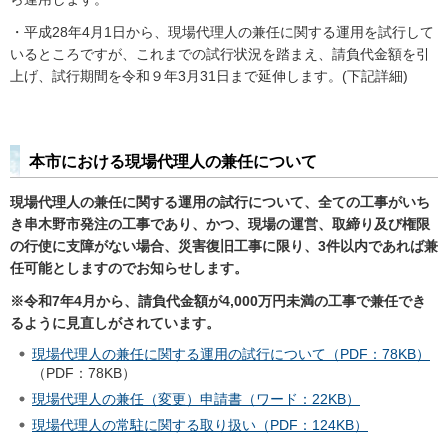
・平成28年4月1日から、現場代理人の兼任に関する運用を試行して
いるところですが、これまでの試行状況を踏まえ、請負代金額を引
上げ、試行期間を令和９年3月31日まで延伸します。(下記詳細)
本市における現場代理人の兼任について
現場代理人の兼任に関する運用の試行について、全ての工事がいち
き串木野市発注の工事であり、
かつ、現場の運営、取締り及び権限
の行使に支障がない場合、災害復旧工事に限り、3件以内で
あれば兼
任可能としますのでお知らせします。
※令和7年4月から、請負代金額が4,000万円未満の工事で兼任でき
るように見直しがされています。
現場代理人の兼任に関する運用の試行について（PDF：78KB）
（PDF：78KB）
現場代理人の兼任（変更）申請書（ワード：22KB）
現場代理人の常駐に関する取り扱い（PDF：124KB）