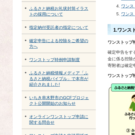
ワンス
ふるさと納税お礼状封筒イラス
ワンス
トの採用について
指定納付受託者の指定について
1.ワン
確定申告による控除をご希望の
ワンストップ
方へ
確定申告をす
金に係る控除
ワンストップ特例申請制度
寄附者は確定
ふるさと納税情報メディア「ふ
ワンストップ
るさと納税バイブル」で本市が
紹介されました!
いちき串木野市のGCFプロジェ
クト公開開始のお知らせ
オンラインワンストップ申請に
関する問合せ