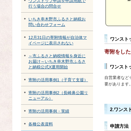
ワンストップ申請を申請用紙で
行う場合の問合せ
いちき串木野市ふるさと納税お
問い合わせフォーム
12月31日の寄附情報が自治体マ
ワンスト
イページに表示されない
寄附をした
～市ふるさと納税情報を身近に
お届け～いちき串木野市ふるさ
ワンスト
と納税公式X運用開始
自営業者など
寄附の活用事例1（子育て支援）
要があります
寄附の活用事例2（長崎鼻公園リ
ニューアル）
2.ワン
寄附の活用事例・実績
各種公表資料
申請方法