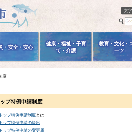
文字
健康・福祉・子育
教育・文化・
災・安全・安心
て・介護
ーツ
制度
ップ特例申請制度
トップ特例申請制度
とは
トップ特例申請の提出
トップ特例申請の変更届