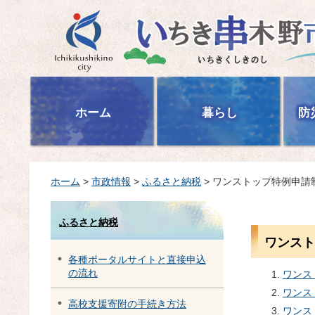
いちき串木野市
ホーム
暮らし
防
ホーム
>
市政情報
>
ふるさと納税
> ワンストップ特例申請
ふるさと納税
ワンスト
各種ポータルサイトと直接申込
の流れ
ワンス
ワンス
高校支援寄附の手続き方法
ワンス