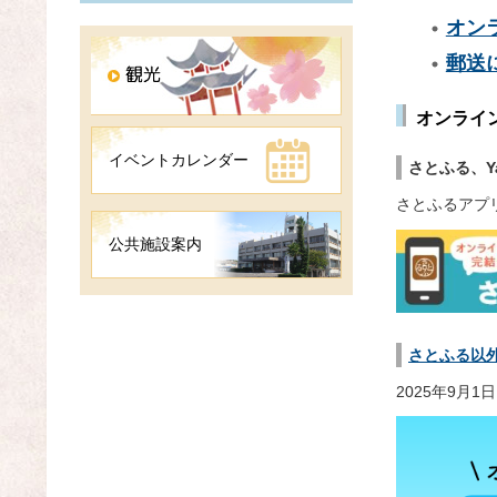
オン
郵送
オンライ
イベントカレンダー
さとふる、Y
さとふるアプ
公共施設案内
さとふる以
2025年9月1