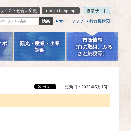
サイズ・色合い変更
Foreign Language
携帯サイト
サイトマップ
行政機構図
市政情報
スポ
観光・産業・企業
（市の取組、ふる
誘致
さと納税等）
更新日：2026年5月15日