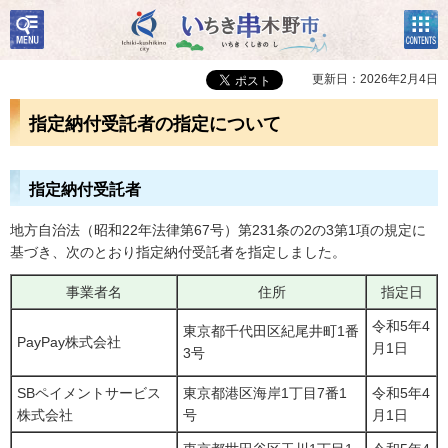
検
コン
いちき串木野市
索・
テン
共通
ツメ
メニ
ニュ
更新日：2026年2月4日
ュー
ー
指定納付受託者の指定について
指定納付受託者
地方自治法（昭和22年法律第67号）第231条の2の3第1項の規定に
基づき、次のとおり指定納付受託者を指定しました。
事業者名
住所
指定日
令和5年4
東京都千代田区紀尾井町1番
PayPay株式会社
月1日
3号
SBペイメントサービス
東京都港区海岸1丁目7番1
令和5年4
株式会社
号
月1日