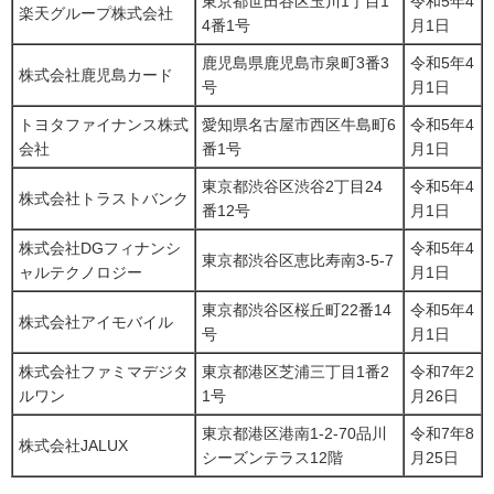
東京都世田谷区玉川1丁目1
令和5年4
楽天グループ株式会社
4番1号
月1日
鹿児島県鹿児島市泉町3番3
令和5年4
株式会社鹿児島カード
号
月1日
トヨタファイナンス株式
愛知県名古屋市西区牛島町6
令和5年4
会社
番1号
月1日
東京都渋谷区渋谷2丁目24
令和5年4
株式会社トラストバンク
番12号
月1日
株式会社DGフィナンシ
令和5年4
東京都渋谷区恵比寿南3-5-7
ャルテクノロジー
月1日
東京都渋谷区桜丘町22番14
令和5年4
株式会社アイモバイル
号
月1日
株式会社ファミマデジタ
東京都港区芝浦三丁目1番2
令和7年2
ルワン
1号
月26日
東京都港区港南1-2-70品川
令和7年8
株式会社JALUX
シーズンテラス12階
月25日