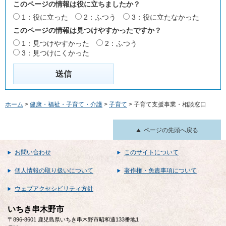
このページの情報は役に立ちましたか？
1：役に立った
2：ふつう
3：役に立たなかった
このページの情報は見つけやすかったですか？
1：見つけやすかった
2：ふつう
3：見つけにくかった
ホーム
>
健康・福祉・子育て・介護
>
子育て
> 子育て支援事業・相談窓口
ページの先頭へ戻る
お問い合わせ
このサイトについて
個人情報の取り扱いについて
著作権・免責事項について
ウェブアクセシビリティ方針
いちき串木野市
〒896-8601 鹿児島県いちき串木野市昭和通133番地1