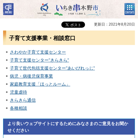
検
コン
いちき串木野市
索・
テン
共通
ツメ
メニ
ニュ
更新日：2021年8月20日
ュー
ー
子育て支援事業・相談窓口
さわやか子育て支援センター
子育て支援センター"きらきら"
子育て世代包括支援センター"あいびれっじ"
病児・病後児保育事業
家庭教育支援「ほっとルーム」
児童虐待
きらきら通信
各種相談
より良いウェブサイトにするためにみなさまのご意見をお聞か
せください