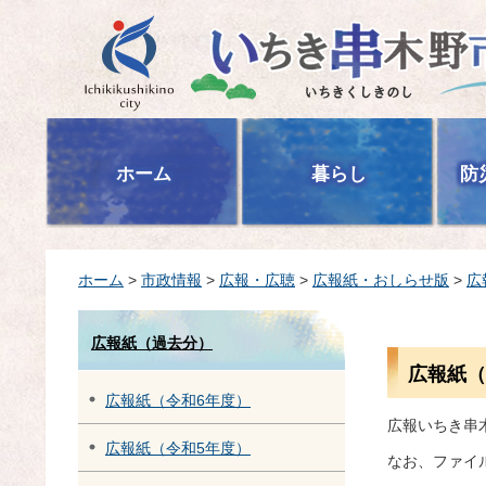
いちき串木野市
ホーム
暮らし
防
ホーム
>
市政情報
>
広報・広聴
>
広報紙・おしらせ版
>
広
広報紙（過去分）
広報紙（
広報紙（令和6年度）
広報いちき串
広報紙（令和5年度）
なお、ファイ