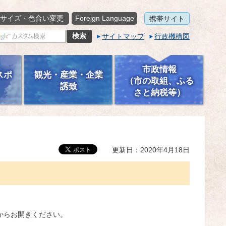
サイズ・色合い変更
Foreign Language
携帯サイト
サイトマップ
行政機構図
市政情報
スポ
観光・産業・企業
（市の取組、ふる
誘致
さと納税等）
更新日：2020年4月18日
からお開きください。