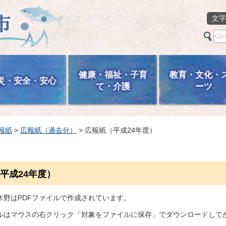
文字
健康・福祉・子育
教育・文化・
災・安全・安心
て・介護
ーツ
報紙
>
広報紙（過去分）
> 広報紙（平成24年度）
平成24年度）
木野はPDFファイルで作成されています。
ルはマウスの右クリック「対象をファイルに保存」でダウンロードして