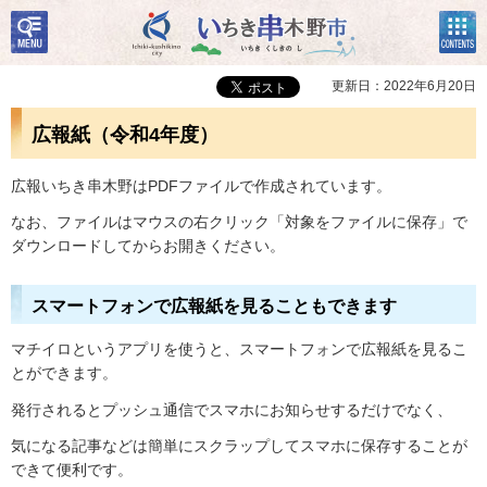
検
コン
いちき串木野市
索・
テン
共通
ツメ
メニ
ニュ
更新日：2022年6月20日
ュー
ー
広報紙（令和4年度）
広報いちき串木野はPDFファイルで作成されています。
なお、ファイルはマウスの右クリック「対象をファイルに保存」で
ダウンロードしてからお開きください。
スマートフォンで広報紙を見ることもできます
マチイロというアプリを使うと、スマートフォンで広報紙を見るこ
とができます。
発行されるとプッシュ通信でスマホにお知らせするだけでなく、
気になる記事などは簡単にスクラップしてスマホに保存することが
できて便利です。