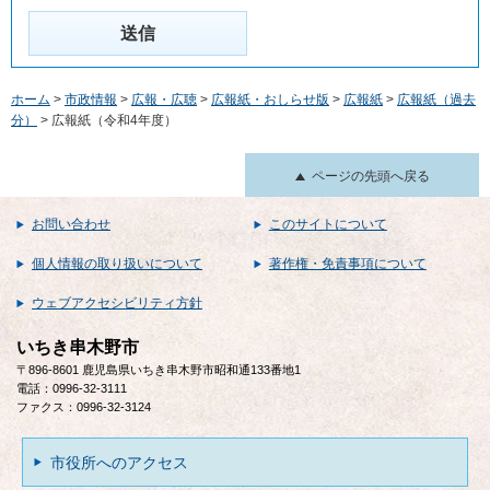
ホーム
>
市政情報
>
広報・広聴
>
広報紙・おしらせ版
>
広報紙
>
広報紙（過去
分）
> 広報紙（令和4年度）
ページの先頭へ戻る
お問い合わせ
このサイトについて
個人情報の取り扱いについて
著作権・免責事項について
ウェブアクセシビリティ方針
いちき串木野市
〒896-8601 鹿児島県いちき串木野市昭和通133番地1
電話：0996-32-3111
ファクス：0996-32-3124
市役所へのアクセス