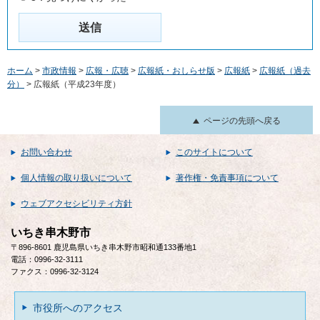
ホーム
>
市政情報
>
広報・広聴
>
広報紙・おしらせ版
>
広報紙
>
広報紙（過去
分）
> 広報紙（平成23年度）
ページの先頭へ戻る
お問い合わせ
このサイトについて
個人情報の取り扱いについて
著作権・免責事項について
ウェブアクセシビリティ方針
いちき串木野市
〒896-8601 鹿児島県いちき串木野市昭和通133番地1
電話：0996-32-3111
ファクス：0996-32-3124
市役所へのアクセス