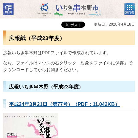
検
コン
いちき串木野市
索・
テン
共通
ツメ
メニ
ニュ
更新日：2020年4月18日
ュー
ー
広報紙（平成23年度）
広報いちき串木野はPDFファイルで作成されています。
なお、ファイルはマウスの右クリック「対象をファイルに保存」で
ダウンロードしてからお開きください。
広報いちき串木野（平成23年度）
平成24年3月21日（第77号）（PDF：11,042KB）