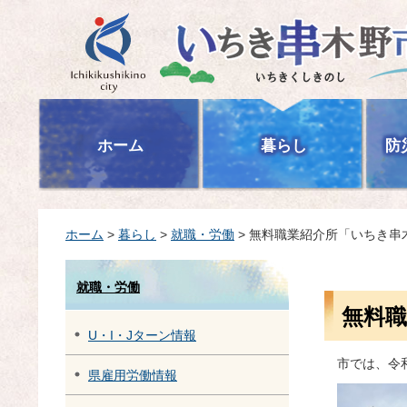
いちき串木野市
ホーム
暮らし
防
ホーム
>
暮らし
>
就職・労働
> 無料職業紹介所「いちき
就職・労働
無料
U・I・Jターン情報
市では、令
県雇用労働情報