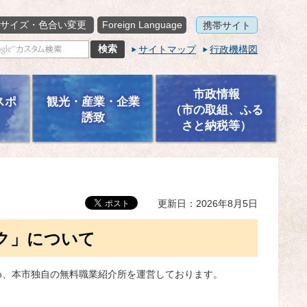
サイズ・色合い変更
Foreign Language
携帯サイト
サイトマップ
行政機構図
市政情報
スポ
観光・産業・企業
（市の取組、ふる
誘致
さと納税等）
更新日：2026年8月5日
ク」について
め、本市独自の無料職業紹介所を運営しております。