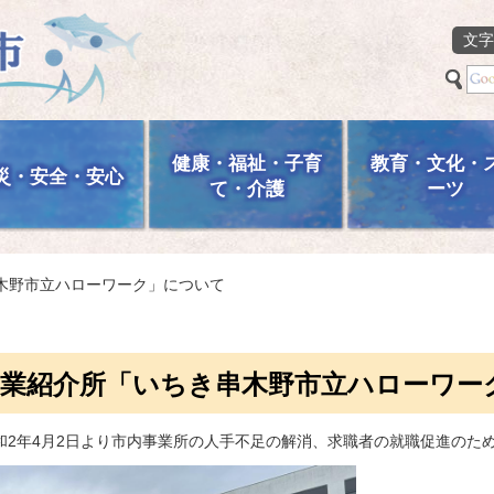
文字
健康・福祉・子育
教育・文化・
災・安全・安心
て・介護
ーツ
串木野市立ハローワーク」について
職業紹介所「いちき串木野市立ハローワー
和2年4月2日より市内事業所の人手不足の解消、求職者の就職促進のた