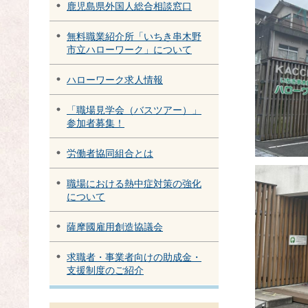
鹿児島県外国人総合相談窓口
無料職業紹介所「いちき串木野
市立ハローワーク」について
ハローワーク求人情報
「職場見学会（バスツアー）」
参加者募集！
労働者協同組合とは
職場における熱中症対策の強化
について
薩摩國雇用創造協議会
求職者・事業者向けの助成金・
支援制度のご紹介