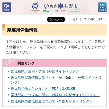
検
コン
いちき串木野市
索・
テン
共通
ツメ
メニ
ニュ
更新日：2025年10月31日
ュー
ー
県雇用労働情報
本市をはじめ、鹿児島県内の雇用労働情報につきまして、各種求
人情報やリーフレットを下記のリンクより掲載しておりますので
ご活用ください。
関連リンク
鹿児島県／雇用・労働（外部サイトへリンク）
鹿児島県就職情報提供サイト「かごJob」（外部サイトへリ
ンク）
鹿児島で働くということ（PDF：3,451KB）
労使間のトラブルに関する相談会（外部サイトへリンク）
鹿児島県の最低賃金について（外部サイトへリンク）