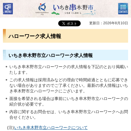
検
コン
いちき串木野市
索・
テン
共通
ツメ
メニ
ニュ
更新日：2026年8月10日
ュー
ー
ハローワーク求人情報
いちき串木野市立ハローワーク求人情報
いちき串木野市立ハローワークの求人情報を下記のとおり掲載い
たします。
この求人情報は採用済みなどの理由で時間経過とともに応募でき
ない場合がありますのでご了承ください。最新の求人情報はいち
き串木野市立ハローワークにございます。
面接を希望される場合は事前にいちき串木野市立ハローワークの
紹介状が必要です。
内容に関するお問合せは、いちき串木野市立ハローワークへお問
合せください。
(注)
いちき串木野市立ハローワークについて