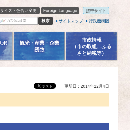
サイズ・色合い変更
Foreign Language
携帯サイト
サイトマップ
行政機構図
市政情報
スポ
観光・産業・企業
（市の取組、ふる
誘致
さと納税等）
更新日：2014年12月4日