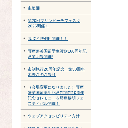
虫追踊
第20回マリンビーチフェスタ
2025開催！
JUICY PARK 開催！！
薩摩藩英国留学生渡欧160周年記
念黎明祭開催!
市制施行20周年記念 第53回串
木野さのさ祭り
（会場変更になりました）薩摩
藩英国留学生記念館開館10周年
記念セレモニー＆羽島黎明フェ
スティバル開催！
ウェブアクセシビリティ方針