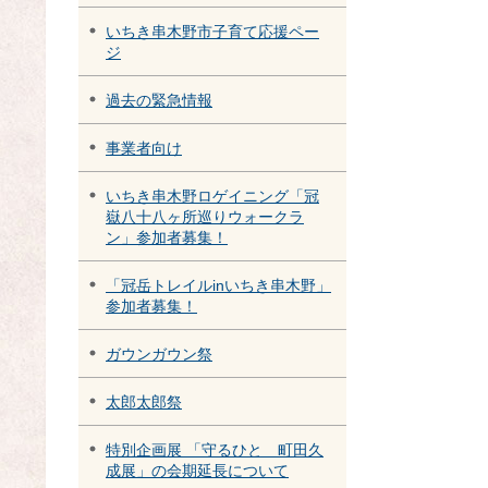
いちき串木野市子育て応援ペー
ジ
過去の緊急情報
事業者向け
いちき串木野ロゲイニング「冠
嶽八十八ヶ所巡りウォークラ
ン」参加者募集！
「冠岳トレイルinいちき串木野」
参加者募集！
ガウンガウン祭
太郎太郎祭
特別企画展 「守るひと 町田久
成展」の会期延長について