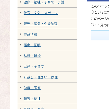
健康・福祉・子育て・介護
このページ
1：役に
教育・文化・スポーツ
このページ
観光・産業・企業誘致
1：見つ
市政情報
届出・証明
結婚・離婚
出産・子育て
引越し・住まい・移住
健康・医療
障害・福祉