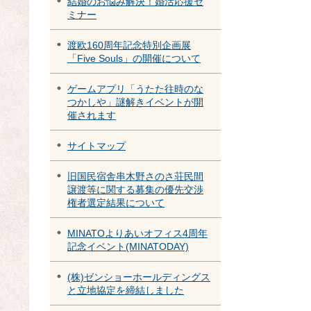
結婚のお悩み解決！婚活応援セ
ミナー
渡欧160周年記念特別企画展
「Five Souls」の開催について
ゲームアプリ「うたた往時のな
つかしや」謎解きイベントが開
催されます
サイトマップ
旧国民宿舎串木野さのさ荘民間
譲渡等に関する募集の優先交渉
権者選定結果について
MINATOよりあいオフィス4周年
記念イベント(MINATODAY)
(株)ゼンショーホールディングス
と立地協定を締結しました