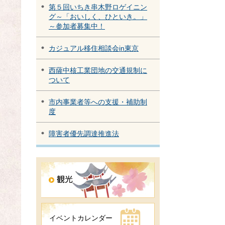
第５回いちき串木野ロゲイニン
グ～「おいしく、ひといき。」
～参加者募集中！
カジュアル移住相談会in東京
西薩中核工業団地の交通規制に
ついて
市内事業者等への支援・補助制
度
障害者優先調達推進法
イベントカレンダー