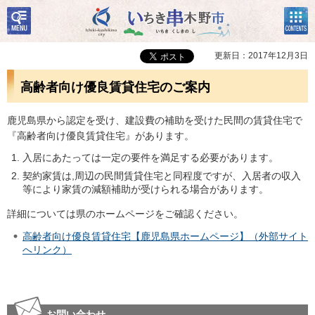
検
コン
いちき串木野市
索・
テン
共通
ツメ
メニ
ニュ
更新日：2017年12月3日
ュー
ー
高齢者向け優良賃貸住宅のご案内
鹿児島県から認定を受け、建設費の補助を受けた民間の賃貸住宅で
『高齢者向け優良賃貸住宅』があります。
入居にあたっては一定の要件を満足する必要があります。
契約家賃は,周辺の民間賃貸住宅と同程度ですが、入居者の収入
等により家賃の減額補助が受けられる場合があります。
詳細については県のホームページをご確認ください。
高齢者向け優良賃貸住宅【鹿児島県ホームページ】（外部サイト
へリンク）
お問い合わせ