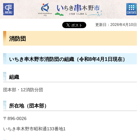
検
コン
いちき串木野市
索・
テン
共通
ツメ
メニ
ニュ
更新日：2026年4月10日
ュー
ー
消防団
いちき串木野市消防団の組織（令和8年4月1日現在）
組織
団本部・12消防分団
所在地（団本部）
〒896-0026
いちき串木野市昭和通133番地1