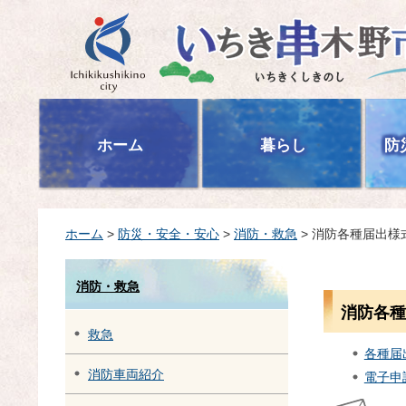
いちき串木野市
ホーム
暮らし
防
ホーム
>
防災・安全・安心
>
消防・救急
> 消防各種届出様
消防・救急
消防各種
救急
各種届
消防車両紹介
電子申