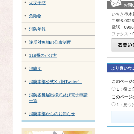
火災予防
お問
いちき串木
危険物
〒896-0
電話：0996-
消防年報
ファクス：09
違反対象物の公表制度
119番のかけ方
より良いウ
消防団
このページ
消防本部公式X（旧Twitter）
1：役に
消防各種届出様式及び電子申請
このページ
一覧
1：見つ
消防本部からのお知らせ