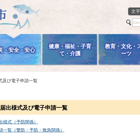
文字
健康・福祉・子育
教育・文化・
災・安全・安心
て・介護
ーツ
式及び電子申請一覧
届出様式及び電子申請一覧
出様式（予防関係）
請一覧（警防・予防・救急関係）