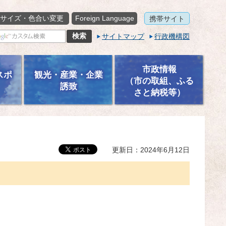
サイズ・色合い変更
Foreign Language
携帯サイト
サイトマップ
行政機構図
市政情報
スポ
観光・産業・企業
（市の取組、ふる
誘致
さと納税等）
更新日：2024年6月12日