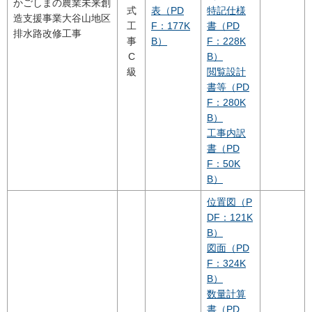
かごしまの農業未来創
式
表（PD
特記仕様
造支援事業大谷山地区
工
F：177K
書（PD
排水路改修工事
事
B）
F：228K
C
B）
級
閲覧設計
書等（PD
F：280K
B）
工事内訳
書（PD
F：50K
B）
位置図（P
DF：121K
B）
図面（PD
F：324K
B）
数量計算
書（PD