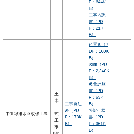
F：644K
B）
工事内訳
書（PD
F：21K
B）
位置図（P
DF：160K
B）
図面（PD
F：2,340K
B）
数量計算
書（PD
土
F：53K
木
工事発注
B）
一
表（PD
特記仕様
中向線排水路改修工事
式
F：178K
書（PD
工
B）
F：361K
事
B）
B級