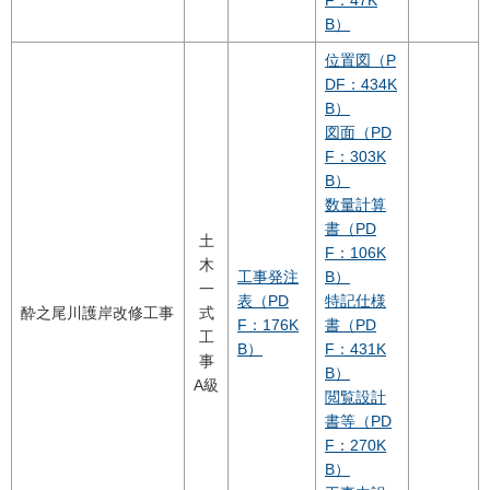
B）
位置図（P
DF：434K
B）
図面（PD
F：303K
B）
数量計算
書（PD
土
F：106K
木
工事発注
B）
一
表（PD
特記仕様
酔之尾川護岸改修工事
式
F：176K
書（PD
工
B）
F：431K
事
B）
A級
閲覧設計
書等（PD
F：270K
B）