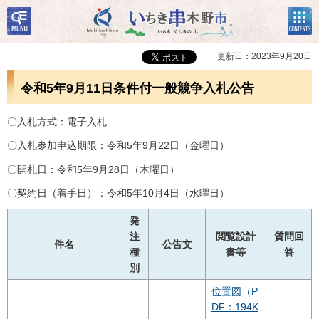
検
コン
いちき串木野市
索・
テン
共通
ツメ
メニ
ニュ
更新日：2023年9月20日
ュー
ー
令和5年9月11日条件付一般競争入札公告
〇入札方式：電子入札
〇入札参加申込期限：令和5年9月22日（金曜日）
〇開札日：令和5年9月28日（木曜日）
〇契約日（着手日）：令和5年10月4日（水曜日）
発
注
閲覧設計
質問回
件名
公告文
種
書等
答
別
位置図（P
DF：194K