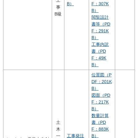
工
B）
F：307K
事
B）
B級
閲覧設計
書等（PD
F：291K
B）
工事内訳
書（PD
F：49K
B）
位置図（P
DF：201K
B）
図面（PD
F：217K
B）
数量計算
土
書（PD
木
F：883K
一
工事発注
B）