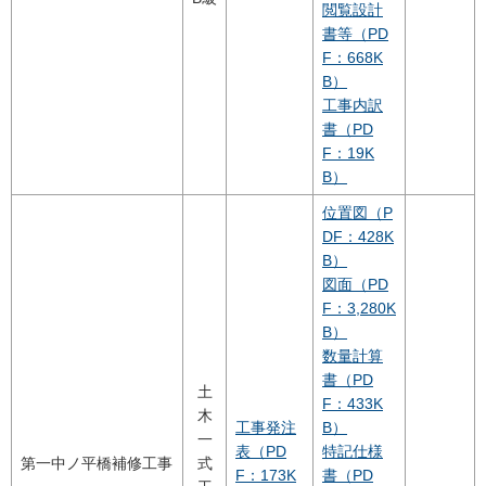
閲覧設計
書等（PD
F：668K
B）
工事内訳
書（PD
F：19K
B）
位置図（P
DF：428K
B）
図面（PD
F：3,280K
B）
数量計算
書（PD
土
F：433K
木
工事発注
B）
一
表（PD
特記仕様
第一中ノ平橋補修工事
式
F：173K
書（PD