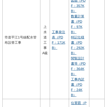
図面（PD
F：357K
B）
数量計算
書（PD
上
F：97K
水
工事発注
B）
市道平江1号線配水管
道
表（PD
特記仕様
布設替工事
工
F：171K
書（PD
事
B）
F：292K
A級
B）
閲覧設計
書等（PD
F：364K
B）
工事内訳
書（PD
F：24K
B）
位置図（P