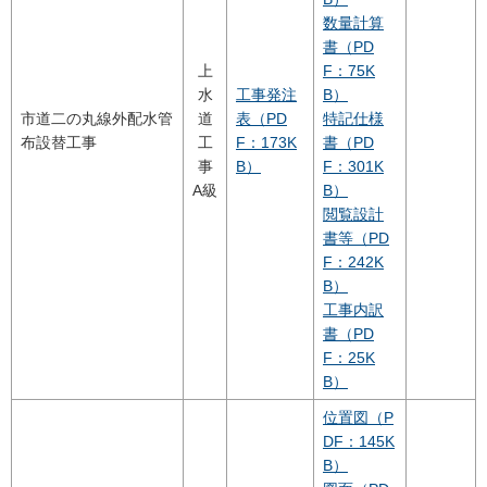
数量計算
書（PD
上
F：75K
水
工事発注
B）
市道二の丸線外配水管
道
表（PD
特記仕様
布設替工事
工
F：173K
書（PD
事
B）
F：301K
A級
B）
閲覧設計
書等（PD
F：242K
B）
工事内訳
書（PD
F：25K
B）
位置図（P
DF：145K
B）