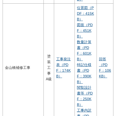
位置図（P
DF：415K
B）
図面（PD
F：451K
B）
数量計算
書（PD
F：601K
塗
工事発注
B）
回答
装
表（PD
特記仕様
（PD
金山橋補修工事
工
F：174K
書（PD
F：106
事
B）
F：390K
KB）
A級
B）
閲覧設計
書等（PD
F：250K
B）
工事内訳
書（PD