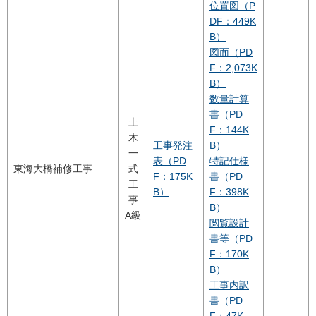
位置図（P
DF：449K
B）
図面（PD
F：2,073K
B）
数量計算
書（PD
土
F：144K
木
工事発注
B）
一
表（PD
特記仕様
東海大橋補修工事
式
F：175K
書（PD
工
B）
F：398K
事
B）
A級
閲覧設計
書等（PD
F：170K
B）
工事内訳
書（PD
F：47K