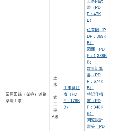
工事内訳
書（PD
F：47K
B）
位置図（P
DF：369K
B）
図面（PD
F：1,338K
B）
数量計算
書（PD
土
F：674K
木
工事発注
B）
一
栗屋田線（仮称）道路
表（PD
特記仕様
式
築造工事
F：178K
書（PD
工
B）
F：348K
事
B）
A級
閲覧設計
書等（PD