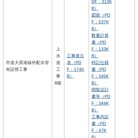
DF：313K
B）
図面（PD
F：537K
B）
数量計算
書（PD
上
F：133K
水
工事発注
B）
市道大原港線外配水管
道
表（PD
特記仕様
布設替工事
工
F：174K
書（PD
事
B）
F：345K
B級
B）
閲覧設計
書等（PD
F：344K
B）
工事内訳
書（PD
F：47K
B）