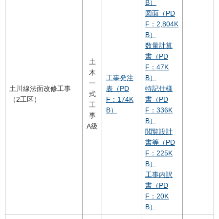
B）
図面（PD
F：2,804K
B）
数量計算
書（PD
土
F：47K
木
工事発注
B）
一
土川線法面改修工事
表（PD
特記仕様
式
（2工区）
F：174K
書（PD
工
B）
F：336K
事
B）
A級
閲覧設計
書等（PD
F：225K
B）
工事内訳
書（PD
F：20K
B）