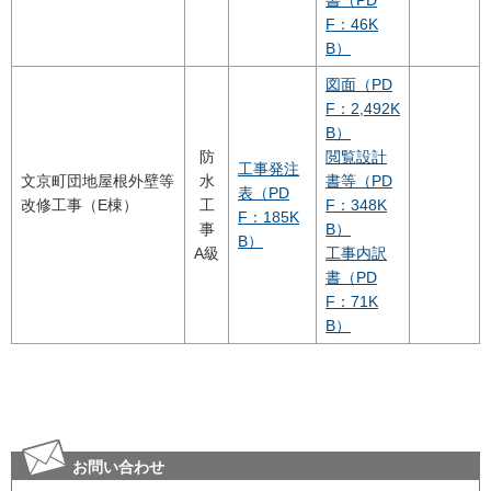
F：46K
B）
図面（PD
F：2,492K
B）
防
閲覧設計
工事発注
文京町団地屋根外壁等
水
書等（PD
表（PD
改修工事（E棟）
工
F：348K
F：185K
事
B）
B）
A級
工事内訳
書（PD
F：71K
B）
お問い合わせ