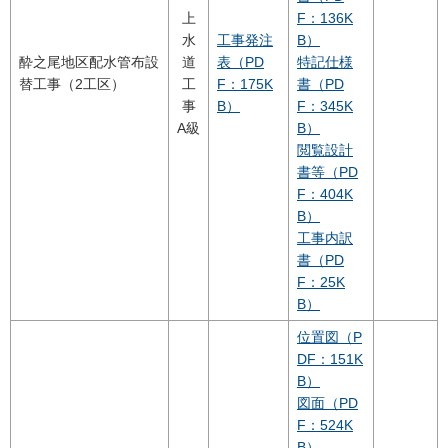
上
F：136K
水
工事発注
B）
酔之尾地区配水管布設
道
表（PD
特記仕様
替工事（2工区）
工
F：175K
書（PD
事
B）
F：345K
A級
B）
閲覧設計
書等（PD
F：404K
B）
工事内訳
書（PD
F：25K
B）
位置図（P
DF：151K
B）
図面（PD
F：524K
B）